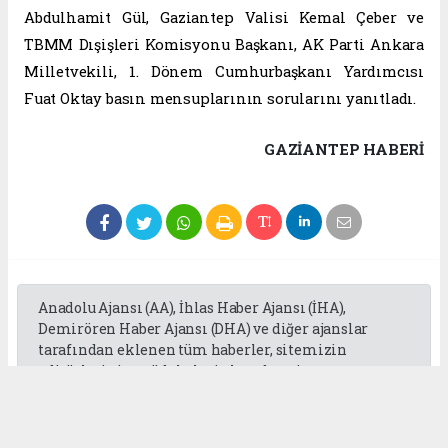
Abdulhamit Gül, Gaziantep Valisi Kemal Çeber ve
TBMM Dışişleri Komisyonu Başkanı, AK Parti Ankara
Milletvekili, 1. Dönem Cumhurbaşkanı Yardımcısı
Fuat Oktay basın mensuplarının sorularını yanıtladı.
GAZIANTEP HABERİ
Anadolu Ajansı (AA), İhlas Haber Ajansı (İHA),
Demirören Haber Ajansı (DHA) ve diğer ajanslar
tarafından eklenen tüm haberler, sitemizin
editörlerinin müdahalesi olmadan ajans
kanallarından çekilmektedir. Bu haberlerde yer
alan hukuki muhataplar haberi geçen ajanslar olup
sitemizin hiç bir editörü sorumlu tutulamaz...