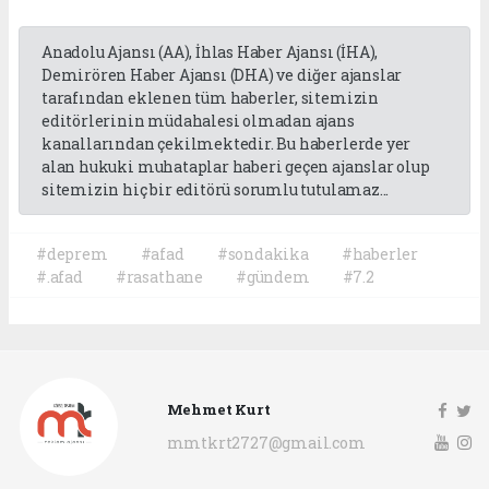
Anadolu Ajansı (AA), İhlas Haber Ajansı (İHA),
Demirören Haber Ajansı (DHA) ve diğer ajanslar
tarafından eklenen tüm haberler, sitemizin
editörlerinin müdahalesi olmadan ajans
kanallarından çekilmektedir. Bu haberlerde yer
alan hukuki muhataplar haberi geçen ajanslar olup
sitemizin hiç bir editörü sorumlu tutulamaz...
#deprem
#afad
#sondakika
#haberler
#.afad
#rasathane
#gündem
#7.2
Mehmet Kurt
mmtkrt2727@gmail.com