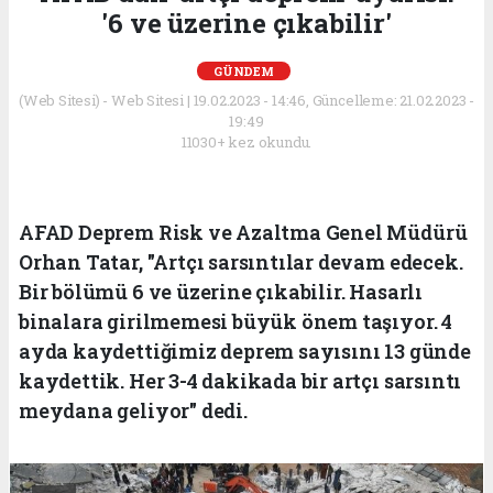
'6 ve üzerine çıkabilir'
GÜNDEM
(Web Sitesi) - Web Sitesi | 19.02.2023 - 14:46, Güncelleme: 21.02.2023 -
19:49
11030+ kez okundu.
AFAD Deprem Risk ve Azaltma Genel Müdürü
Orhan Tatar, "Artçı sarsıntılar devam edecek.
Bir bölümü 6 ve üzerine çıkabilir. Hasarlı
binalara girilmemesi büyük önem taşıyor. 4
ayda kaydettiğimiz deprem sayısını 13 günde
kaydettik. Her 3-4 dakikada bir artçı sarsıntı
meydana geliyor" dedi.