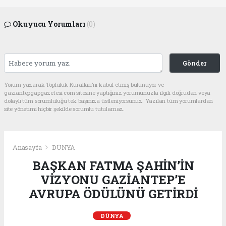
Okuyucu Yorumları
(0)
Gönder
Yorum yazarak Topluluk Kuralları’nı kabul etmiş bulunuyor ve
gaziantepgapgazetesi.com sitesine yaptığınız yorumunuzla ilgili doğrudan veya
dolaylı tüm sorumluluğu tek başınıza üstleniyorsunuz. Yazılan tüm yorumlardan
site yönetimi hiçbir şekilde sorumlu tutulamaz.
Anasayfa
DÜNYA
BAŞKAN FATMA ŞAHİN’İN
VİZYONU GAZİANTEP’E
AVRUPA ÖDÜLÜNÜ GETİRDİ
DÜNYA