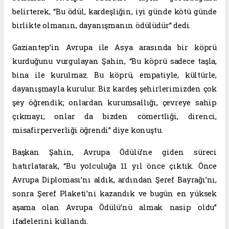
belirterek, “Bu ödül, kardeşliğin, iyi günde kötü günde
birlikte olmanın, dayanışmanın ödülüdür” dedi.
Gaziantep’in Avrupa ile Asya arasında bir köprü
kurduğunu vurgulayan Şahin, “Bu köprü sadece taşla,
bina ile kurulmaz. Bu köprü, empatiyle, kültürle,
dayanışmayla kurulur. Biz kardeş şehirlerimizden çok
şey öğrendik; onlardan kurumsallığı, çevreye sahip
çıkmayı; onlar da bizden cömertliği, direnci,
misafirperverliği öğrendi” diye konuştu.
Başkan Şahin, Avrupa Ödülü’ne giden süreci
hatırlatarak, “Bu yolculuğa 11 yıl önce çıktık. Önce
Avrupa Diploması’nı aldık, ardından Şeref Bayrağı’nı,
sonra Şeref Plaketi’ni kazandık ve bugün en yüksek
aşama olan Avrupa Ödülü’nü almak nasip oldu”
ifadelerini kullandı.