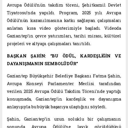
Avrupa Ödülü’nün takdim töreni, Şehitkamil Devlet
Tiyatrosu’nda yapıldı. Program, 2025 yılı Avrupa
Ödülü’nün kazanılmasına katkı sağlayan çalışmaları
anlatan kısa video gösterimiyle başladı. Videoda
Gaziantep’in çevre yatırımları, tarihi mirası, kültürel
projeleri ve altyapı çalışmaları tanıtıldı.
BAŞKAN ŞAHİN: “BU ÖDÜL, KARDEŞLİĞİN VE
DAYANIŞMANIN SEMBOLÜDÜR”
Gaziantep Büyükşehir Belediye Başkanı Fatma Şahin,
Avrupa Konseyi Parlamenter Meclisi tarafından
verilen 2025 Avrupa Ödülü Takdim Töreni'nde yaptığı
konuşmada, Gaziantep’in kardeşlik ve dayanışma
anlayışıyla bu büyük başarıya ulaştığını söyledi.
Şahin, Gaziantep’in uzun soluklu bir çalışmanın
sonunda Avrupa Ödülü’ne layık görüldüğünü