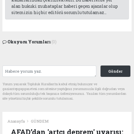
alan hukuki muhataplar haberi geçen ajanslar olup
sitemizin hiç bir editörü sorumlu tutulamaz...
Okuyucu Yorumları
(0)
Gönder
Yorum yazarak Topluluk Kuralları’nı kabul etmiş bulunuyor ve
gaziantepgapgazetesi.com sitesine yaptığınız yorumunuzla ilgili doğrudan veya
dolaylı tüm sorumluluğu tek başınıza üstleniyorsunuz. Yazılan tüm yorumlardan
site yönetimi hiçbir şekilde sorumlu tutulamaz.
Anasayfa
GÜNDEM
AFAD’dan 'artçı deprem' uyarısı: