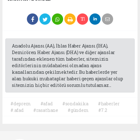
Anadolu Ajansı (AA), İhlas Haber Ajansı (İHA),
Demirören Haber Ajansı (DHA) ve diğer ajanslar
tarafından eklenen tüm haberler, sitemizin
editörlerinin müdahalesi olmadan ajans
kanallarından çekilmektedir. Bu haberlerde yer
alan hukuki muhataplar haberi geçen ajanslar olup
sitemizin hiç bir editörü sorumlu tutulamaz...
#deprem
#afad
#sondakika
#haberler
#.afad
#rasathane
#gündem
#7.2