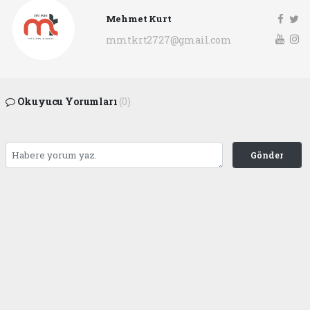
Mehmet Kurt
mmtkrt2727@gmail.com
Okuyucu Yorumları
(0)
Gönder
Yorum yazarak Topluluk Kuralları’nı kabul etmiş bulunuyor ve
gaziantepgapgazetesi.com sitesine yaptığınız yorumunuzla ilgili doğrudan veya
dolaylı tüm sorumluluğu tek başınıza üstleniyorsunuz. Yazılan tüm yorumlardan
site yönetimi hiçbir şekilde sorumlu tutulamaz.
Anasayfa
DÜNYA
BAŞKAN FATMA ŞAHİN’İN