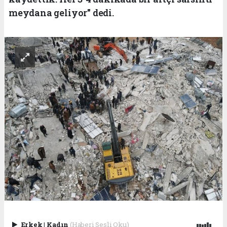
meydana geliyor" dedi.
Erkek
|
Kadın
(Haberi Sesli Oku)