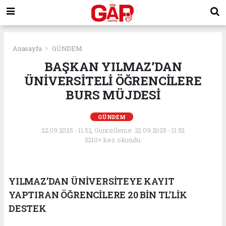
Anasayfa
GÜNDEM
BAŞKAN YILMAZ’DAN
ÜNİVERSİTELİ ÖĞRENCİLERE
BURS MÜJDESİ
GÜNDEM
22.09.2025 - 11:52, Güncelleme: 22.09.2025 - 11:52
5210+ kez okundu.
YILMAZ’DAN ÜNİVERSİTEYE KAYIT
YAPTIRAN ÖĞRENCİLERE 20 BİN TL’LİK
DESTEK