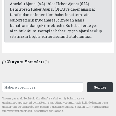
Anadolu Ajansı (AA), İhlas Haber Ajansı (İHA),
Demirören Haber Ajansı (DHA) ve diğer ajanslar
tarafından eklenen tüm haberler, sitemizin
editörlerinin müdahalesi olmadan ajans
kanallarından çekilmektedir. Bu haberlerde yer
alan hukuki muhataplar haberi geçen ajanslar olup
sitemizin hiç bir editörü sorumlu tutulamaz...
Okuyucu Yorumları
(0)
Gönder
Yorum yazarak Topluluk Kuralları’nı kabul etmiş bulunuyor ve
gaziantepgapgazetesi.com sitesine yaptığınız yorumunuzla ilgili doğrudan veya
dolaylı tüm sorumluluğu tek başınıza üstleniyorsunuz. Yazılan tüm yorumlardan
site yönetimi hiçbir şekilde sorumlu tutulamaz.