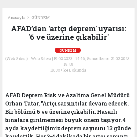
Anasayfa
GÜNDEM
AFAD’dan 'artçı deprem' uyarısı:
'6 ve üzerine çıkabilir'
GÜNDEM
(Web Sitesi) - Web Sitesi | 19.02.2023 - 14:46, Güncelleme: 21.02.2023 -
19:49
11030+ kez okundu.
AFAD Deprem Risk ve Azaltma Genel Müdürü
Orhan Tatar, "Artçı sarsıntılar devam edecek.
Bir bölümü 6 ve üzerine çıkabilir. Hasarlı
binalara girilmemesi büyük önem taşıyor. 4
ayda kaydettiğimiz deprem sayısını 13 günde
kaydettik. Her 3-4 dakikada bir artçı sarsıntı