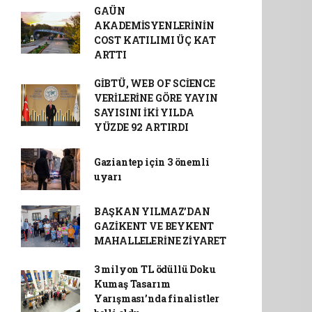
GAÜN
AKADEMİSYENLERİNİN
COST KATILIMI ÜÇ KAT
ARTTI
GİBTÜ, WEB OF SCİENCE
VERİLERİNE GÖRE YAYIN
SAYISINI İKİ YILDA
YÜZDE 92 ARTIRDI
Gaziantep için 3 önemli
uyarı
BAŞKAN YILMAZ’DAN
GAZİKENT VE BEYKENT
MAHALLELERİNE ZİYARET
3 milyon TL ödüllü Doku
Kumaş Tasarım
Yarışması’nda finalistler