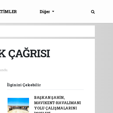
ETİMLER
Diğer
K ÇAĞRISI
undu.
İlginizi Çekebilir
BAŞKAN ŞAHİN,
MAVİKENT-HAVALİMANI
YOLU ÇALIŞMALARINI