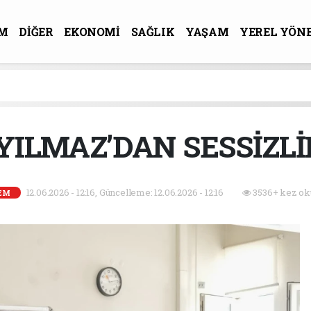
M
DİĞER
EKONOMİ
SAĞLIK
YAŞAM
YEREL YÖN
R-SANAT
ILMAZ’DAN SESSİZLİ
12.06.2026 - 12:16, Güncelleme: 12.06.2026 - 12:16
3536+ kez ok
EM