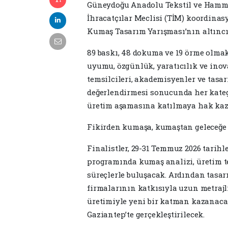
Güneydoğu Anadolu Tekstil ve Hammadd
İhracatçılar Meclisi (TİM) koordinas
Kumaş Tasarım Yarışması’nın altıncı
89 baskı, 48 dokuma ve 19 örme olma
uyumu, özgünlük, yaratıcılık ve inova
temsilcileri, akademisyenler ve tasa
değerlendirmesi sonucunda her kateg
üretim aşamasına katılmaya hak kaz
Fikirden kumaşa, kumaştan geleceğe
Finalistler, 29-31 Temmuz 2026 tarihl
programında kumaş analizi, üretim t
süreçlerle buluşacak. Ardından tasa
firmalarının katkısıyla uzun metrajl
üretimiyle yeni bir katman kazanacak.
Gaziantep’te gerçekleştirilecek.