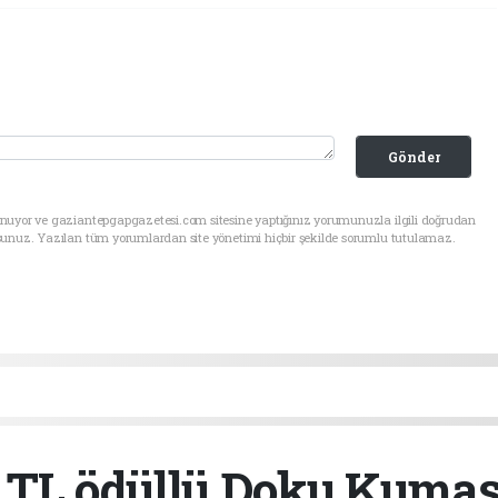
Gönder
unuyor ve gaziantepgapgazetesi.com sitesine yaptığınız yorumunuzla ilgili doğrudan
sunuz. Yazılan tüm yorumlardan site yönetimi hiçbir şekilde sorumlu tutulamaz.
 TL ödüllü Doku Kuma