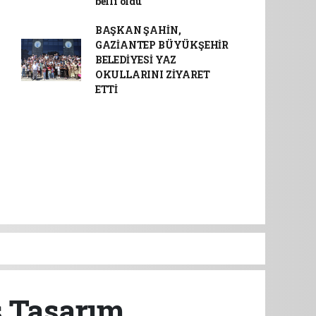
belli oldu
BAŞKAN ŞAHİN,
GAZİANTEP BÜYÜKŞEHİR
BELEDİYESİ YAZ
OKULLARINI ZİYARET
ETTİ
ş Tasarım