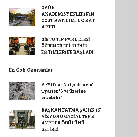
GAÜN
AKADEMİSYENLERİNİN
COST KATILIMI ÜÇ KAT
ARTTI
GİBTÜ TIP FAKÜLTESİ
ÖĞRENCİLERİ KLİNİK
EĞİTİMLERİNE BAŞLADI
En Çok Okunanlar
AFAD’dan 'artçı deprem'
uyarısı: '6 ve üzerine
çıkabilir'
BAŞKAN FATMA ŞAHİN’İN
VİZYONU GAZİANTEP’E
AVRUPA ÖDÜLÜNÜ
GETİRDİ