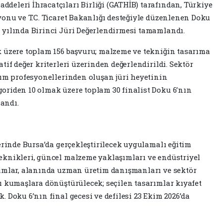
eleri İhracatçıları Birliği (GATHİB) tarafından, Türkiye
yonu ve T.C. Ticaret Bakanlığı desteğiyle düzenlenen Doku
 yılında Birinci Jüri Değerlendirmesi tamamlandı.
k üzere toplam 156 başvuru; malzeme ve tekniğin tasarıma
tif değer kriterleri üzerinden değerlendirildi. Sektör
rım profesyonellerinden oluşan jüri heyetinin
oriden 10 olmak üzere toplam 30 finalist Doku 6’nın
andı.
erinde Bursa’da gerçekleştirilecek uygulamalı eğitim
eknikleri, güncel malzeme yaklaşımları ve endüstriyel
rımlar, alanında uzman üretim danışmanları ve sektör
ı kumaşlara dönüştürülecek; seçilen tasarımlar kıyafet
 Doku 6’nın final gecesi ve defilesi 23 Ekim 2026’da