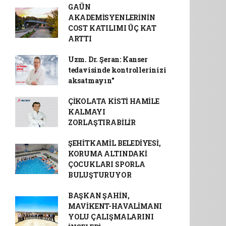
GAÜN
AKADEMİSYENLERİNİN
COST KATILIMI ÜÇ KAT
ARTTI
Uzm. Dr. Şeran: Kanser
tedavisinde kontrollerinizi
aksatmayın"
ÇİKOLATA KİSTİ HAMİLE
KALMAYI
ZORLAŞTIRABİLİR
ŞEHİTKAMİL BELEDİYESİ,
KORUMA ALTINDAKİ
ÇOCUKLARI SPORLA
BULUŞTURUYOR
BAŞKAN ŞAHİN,
MAVİKENT-HAVALİMANI
YOLU ÇALIŞMALARINI