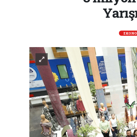
Yarışm
EKONO