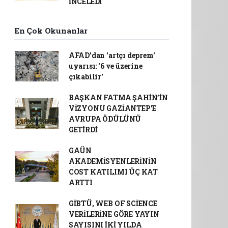
İNCELEDİ
En Çok Okunanlar
AFAD’dan 'artçı deprem'
uyarısı: '6 ve üzerine
çıkabilir'
BAŞKAN FATMA ŞAHİN’İN
VİZYONU GAZİANTEP’E
AVRUPA ÖDÜLÜNÜ
GETİRDİ
GAÜN
AKADEMİSYENLERİNİN
COST KATILIMI ÜÇ KAT
ARTTI
GİBTÜ, WEB OF SCİENCE
VERİLERİNE GÖRE YAYIN
SAYISINI İKİ YILDA