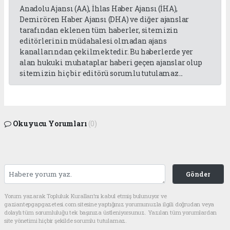
Anadolu Ajansı (AA), İhlas Haber Ajansı (İHA),
Demirören Haber Ajansı (DHA) ve diğer ajanslar
tarafından eklenen tüm haberler, sitemizin
editörlerinin müdahalesi olmadan ajans
kanallarından çekilmektedir. Bu haberlerde yer
alan hukuki muhataplar haberi geçen ajanslar olup
sitemizin hiç bir editörü sorumlu tutulamaz...
Okuyucu Yorumları
(0)
Gönder
Yorum yazarak Topluluk Kuralları’nı kabul etmiş bulunuyor ve
gaziantepgapgazetesi.com sitesine yaptığınız yorumunuzla ilgili doğrudan veya
dolaylı tüm sorumluluğu tek başınıza üstleniyorsunuz. Yazılan tüm yorumlardan
site yönetimi hiçbir şekilde sorumlu tutulamaz.