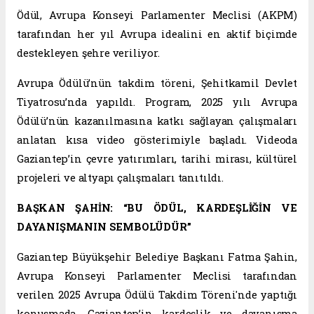
Ödül, Avrupa Konseyi Parlamenter Meclisi (AKPM)
tarafından her yıl Avrupa idealini en aktif biçimde
destekleyen şehre veriliyor.
Avrupa Ödülü’nün takdim töreni, Şehitkamil Devlet
Tiyatrosu’nda yapıldı. Program, 2025 yılı Avrupa
Ödülü’nün kazanılmasına katkı sağlayan çalışmaları
anlatan kısa video gösterimiyle başladı. Videoda
Gaziantep’in çevre yatırımları, tarihi mirası, kültürel
projeleri ve altyapı çalışmaları tanıtıldı.
BAŞKAN ŞAHİN: “BU ÖDÜL, KARDEŞLİĞİN VE
DAYANIŞMANIN SEMBOLÜDÜR”
Gaziantep Büyükşehir Belediye Başkanı Fatma Şahin,
Avrupa Konseyi Parlamenter Meclisi tarafından
verilen 2025 Avrupa Ödülü Takdim Töreni'nde yaptığı
konuşmada, Gaziantep’in kardeşlik ve dayanışma