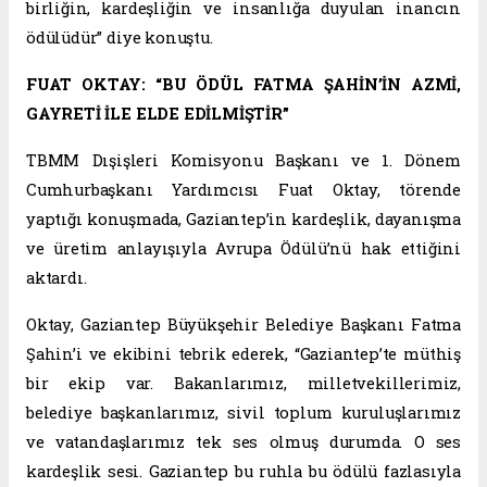
birliğin, kardeşliğin ve insanlığa duyulan inancın
ödülüdür” diye konuştu.
FUAT OKTAY: “BU ÖDÜL FATMA ŞAHİN’İN AZMİ,
GAYRETİ İLE ELDE EDİLMİŞTİR”
TBMM Dışişleri Komisyonu Başkanı ve 1. Dönem
Cumhurbaşkanı Yardımcısı Fuat Oktay, törende
yaptığı konuşmada, Gaziantep’in kardeşlik, dayanışma
ve üretim anlayışıyla Avrupa Ödülü’nü hak ettiğini
aktardı.
Oktay, Gaziantep Büyükşehir Belediye Başkanı Fatma
Şahin’i ve ekibini tebrik ederek, “Gaziantep’te müthiş
bir ekip var. Bakanlarımız, milletvekillerimiz,
belediye başkanlarımız, sivil toplum kuruluşlarımız
ve vatandaşlarımız tek ses olmuş durumda. O ses
kardeşlik sesi. Gaziantep bu ruhla bu ödülü fazlasıyla