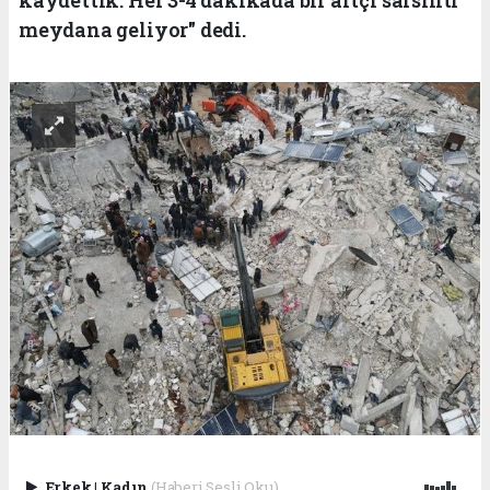
meydana geliyor" dedi.
Erkek
|
Kadın
(Haberi Sesli Oku)