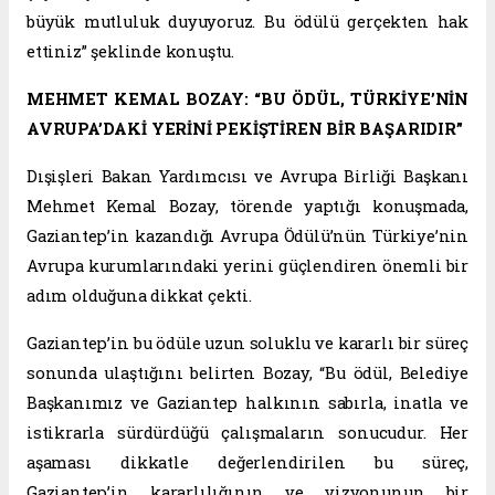
büyük mutluluk duyuyoruz. Bu ödülü gerçekten hak
ettiniz” şeklinde konuştu.
MEHMET KEMAL BOZAY: “BU ÖDÜL, TÜRKİYE’NİN
AVRUPA’DAKİ YERİNİ PEKİŞTİREN BİR BAŞARIDIR”
Dışişleri Bakan Yardımcısı ve Avrupa Birliği Başkanı
Mehmet Kemal Bozay, törende yaptığı konuşmada,
Gaziantep’in kazandığı Avrupa Ödülü’nün Türkiye’nin
Avrupa kurumlarındaki yerini güçlendiren önemli bir
adım olduğuna dikkat çekti.
Gaziantep’in bu ödüle uzun soluklu ve kararlı bir süreç
sonunda ulaştığını belirten Bozay, “Bu ödül, Belediye
Başkanımız ve Gaziantep halkının sabırla, inatla ve
istikrarla sürdürdüğü çalışmaların sonucudur. Her
aşaması dikkatle değerlendirilen bu süreç,
Gaziantep’in kararlılığının ve vizyonunun bir