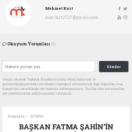
Mehmet Kurt
mmtkrt2727@gmail.com
Okuyucu Yorumları
(0)
Gönder
Yorum yazarak Topluluk Kuralları’nı kabul etmiş bulunuyor ve
gaziantepgapgazetesi.com sitesine yaptığınız yorumunuzla ilgili doğrudan veya
dolaylı tüm sorumluluğu tek başınıza üstleniyorsunuz. Yazılan tüm yorumlardan
site yönetimi hiçbir şekilde sorumlu tutulamaz.
Anasayfa
DÜNYA
BAŞKAN FATMA ŞAHİN’İN