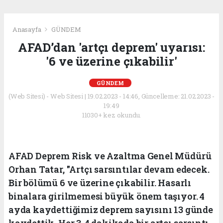
Anasayfa
GÜNDEM
AFAD’dan 'artçı deprem' uyarısı:
'6 ve üzerine çıkabilir'
GÜNDEM
(Web Sitesi) - Web Sitesi | 19.02.2023 - 14:46, Güncelleme: 21.02.2023 -
19:49
11030+ kez okundu.
AFAD Deprem Risk ve Azaltma Genel Müdürü
Orhan Tatar, "Artçı sarsıntılar devam edecek.
Bir bölümü 6 ve üzerine çıkabilir. Hasarlı
binalara girilmemesi büyük önem taşıyor. 4
ayda kaydettiğimiz deprem sayısını 13 günde
kaydettik. Her 3-4 dakikada bir artçı sarsıntı