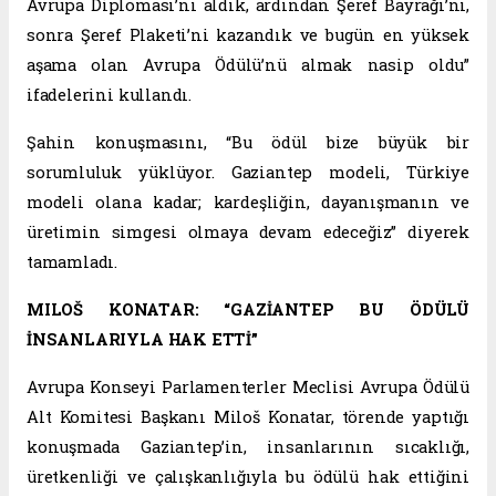
Avrupa Diploması’nı aldık, ardından Şeref Bayrağı’nı,
sonra Şeref Plaketi’ni kazandık ve bugün en yüksek
aşama olan Avrupa Ödülü’nü almak nasip oldu”
ifadelerini kullandı.
Şahin konuşmasını, “Bu ödül bize büyük bir
sorumluluk yüklüyor. Gaziantep modeli, Türkiye
modeli olana kadar; kardeşliğin, dayanışmanın ve
üretimin simgesi olmaya devam edeceğiz” diyerek
tamamladı.
MILOŠ KONATAR: “GAZİANTEP BU ÖDÜLÜ
İNSANLARIYLA HAK ETTİ”
Avrupa Konseyi Parlamenterler Meclisi Avrupa Ödülü
Alt Komitesi Başkanı Miloš Konatar, törende yaptığı
konuşmada Gaziantep’in, insanlarının sıcaklığı,
üretkenliği ve çalışkanlığıyla bu ödülü hak ettiğini