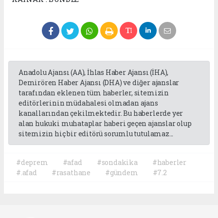
Anadolu Ajansı (AA), İhlas Haber Ajansı (İHA),
Demirören Haber Ajansı (DHA) ve diğer ajanslar
tarafından eklenen tüm haberler, sitemizin
editörlerinin müdahalesi olmadan ajans
kanallarından çekilmektedir. Bu haberlerde yer
alan hukuki muhataplar haberi geçen ajanslar olup
sitemizin hiç bir editörü sorumlu tutulamaz...
#deprem
#afad
#sondakika
#haberler
#.afad
#rasathane
#gündem
#7.2