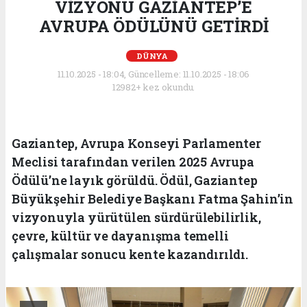
VİZYONU GAZİANTEP’E
AVRUPA ÖDÜLÜNÜ GETİRDİ
DÜNYA
11.10.2025 - 18:04, Güncelleme: 11.10.2025 - 18:06
12982+ kez okundu.
Gaziantep, Avrupa Konseyi Parlamenter
Meclisi tarafından verilen 2025 Avrupa
Ödülü’ne layık görüldü. Ödül, Gaziantep
Büyükşehir Belediye Başkanı Fatma Şahin’in
vizyonuyla yürütülen sürdürülebilirlik,
çevre, kültür ve dayanışma temelli
çalışmalar sonucu kente kazandırıldı.