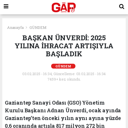
Anasayfa
GÜNDEM
BAŞKAN ÜNVERDİ: 2025
YILINA İHRACAT ARTIŞIYLA
BAŞLADIK
GÜNDEM
03.02.2025 - 16:34, Güncelleme: 03.02.2025 - 16:34
7459+ kez okundu.
Gaziantep Sanayi Odası (GSO) Yönetim
Kurulu Başkanı Adnan Ünverdi, ocak ayında
Gaziantep’ten önceki yılın aynı ayına yüzde
0,6 oranında artışla 817 milyon 272 bin