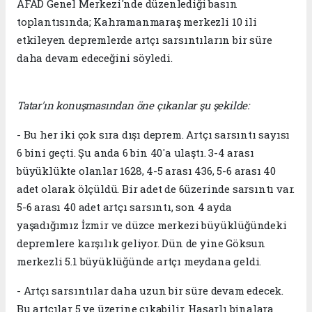
AFAD Genel Merkezi'nde düzenlediği basın
toplantısında; Kahramanmaraş merkezli 10 ili
etkileyen depremlerde artçı sarsıntıların bir süre
daha devam edeceğini söyledi.
Tatar'ın konuşmasından öne çıkanlar şu şekilde:
- Bu her iki çok sıra dışı deprem. Artçı sarsıntı sayısı
6 bini geçti. Şu anda 6 bin 40'a ulaştı. 3-4 arası
büyüklükte olanlar 1628, 4-5 arası 436, 5-6 arası 40
adet olarak ölçüldü. Bir adet de 6üzerinde sarsıntı var.
5-6 arası 40 adet artçı sarsıntı, son 4 ayda
yaşadığımız İzmir ve düzce merkezi büyüklüğündeki
depremlere karşılık geliyor. Dün de yine Göksun
merkezli 5.1 büyüklüğünde artçı meydana geldi.
- Artçı sarsıntılar daha uzun bir süre devam edecek.
Bu artçılar 5 ve üzerine çıkabilir. Hasarlı binalara