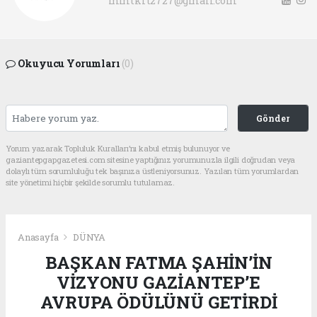
mmtkrt2727@gmail.com
Okuyucu Yorumları
(0)
Gönder
Yorum yazarak Topluluk Kuralları’nı kabul etmiş bulunuyor ve
gaziantepgapgazetesi.com sitesine yaptığınız yorumunuzla ilgili doğrudan veya
dolaylı tüm sorumluluğu tek başınıza üstleniyorsunuz. Yazılan tüm yorumlardan
site yönetimi hiçbir şekilde sorumlu tutulamaz.
Anasayfa
DÜNYA
BAŞKAN FATMA ŞAHİN’İN
VİZYONU GAZİANTEP’E
AVRUPA ÖDÜLÜNÜ GETİRDİ