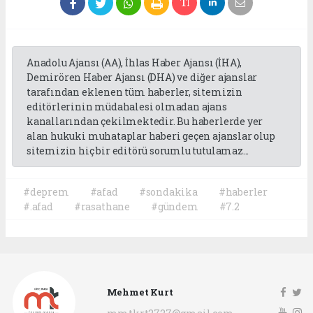
Anadolu Ajansı (AA), İhlas Haber Ajansı (İHA),
Demirören Haber Ajansı (DHA) ve diğer ajanslar
tarafından eklenen tüm haberler, sitemizin
editörlerinin müdahalesi olmadan ajans
kanallarından çekilmektedir. Bu haberlerde yer
alan hukuki muhataplar haberi geçen ajanslar olup
sitemizin hiç bir editörü sorumlu tutulamaz...
#deprem
#afad
#sondakika
#haberler
#.afad
#rasathane
#gündem
#7.2
Mehmet Kurt