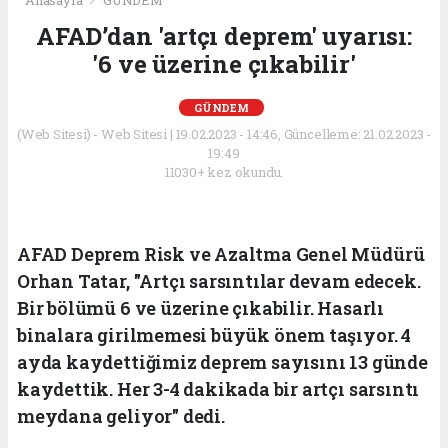
Anasayfa
GÜNDEM
AFAD’dan 'artçı deprem' uyarısı:
'6 ve üzerine çıkabilir'
GÜNDEM
(Web Sitesi) - Web Sitesi | 19.02.2023 - 14:46, Güncelleme: 21.02.2023 -
19:49
11030+ kez okundu.
AFAD Deprem Risk ve Azaltma Genel Müdürü
Orhan Tatar, "Artçı sarsıntılar devam edecek.
Bir bölümü 6 ve üzerine çıkabilir. Hasarlı
binalara girilmemesi büyük önem taşıyor. 4
ayda kaydettiğimiz deprem sayısını 13 günde
kaydettik. Her 3-4 dakikada bir artçı sarsıntı
meydana geliyor" dedi.