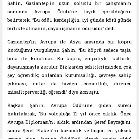
Şahin, Gaziantep’in uzun soluklu bir çalışmanın
sonunda Avrupa Ödülü’ne layık görüldüğünü
belirterek, “Bu ödül, kardeşliğin, iyi günde kötü günde
birlikte olmanın, dayanışmanın ödülüdür” dedi.
Gaziantep’in Avrupa ile Asya arasında bir köprü
kurduğunu vurgulayan Şahin, “Bu köprü sadece taşla,
bina ile kurulmaz. Bu köprü, empatiyle, kültürle,
dayanışmayla kurulur. Biz kardeş şehirlerimizden çok
şey öğrendik; onlardan kurumsallığı, çevreye sahip
çıkmayı; onlar da bizden cömertliği, direnci,
misafirperverliği öğrendi” diye konuştu.
Başkan Şahin, Avrupa Ödülü’ne giden süreci
hatırlatarak, “Bu yolculuğa 11 yıl önce çıktık. Önce
Avrupa Diploması’nı aldık, ardından Şeref Bayrağı’nı,
sonra Şeref Plaketi’ni kazandık ve bugün en yüksek
aşama olan Avrupa Ödülü’nü almak nasip oldu”