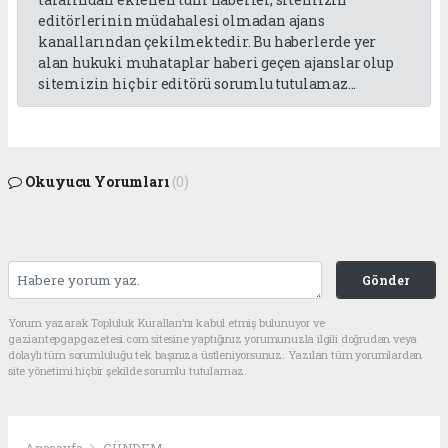
editörlerinin müdahalesi olmadan ajans
kanallarından çekilmektedir. Bu haberlerde yer
alan hukuki muhataplar haberi geçen ajanslar olup
sitemizin hiç bir editörü sorumlu tutulamaz...
Okuyucu Yorumları
(0)
Gönder
Yorum yazarak Topluluk Kuralları’nı kabul etmiş bulunuyor ve
gaziantepgapgazetesi.com sitesine yaptığınız yorumunuzla ilgili doğrudan veya
dolaylı tüm sorumluluğu tek başınıza üstleniyorsunuz. Yazılan tüm yorumlardan
site yönetimi hiçbir şekilde sorumlu tutulamaz.