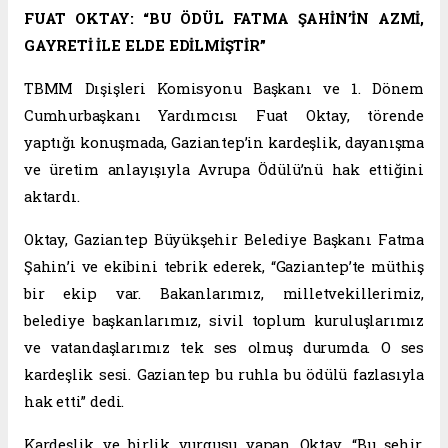
FUAT OKTAY: “BU ÖDÜL FATMA ŞAHİN’İN AZMİ,
GAYRETİ İLE ELDE EDİLMİŞTİR”
TBMM Dışişleri Komisyonu Başkanı ve 1. Dönem
Cumhurbaşkanı Yardımcısı Fuat Oktay, törende
yaptığı konuşmada, Gaziantep’in kardeşlik, dayanışma
ve üretim anlayışıyla Avrupa Ödülü’nü hak ettiğini
aktardı.
Oktay, Gaziantep Büyükşehir Belediye Başkanı Fatma
Şahin’i ve ekibini tebrik ederek, “Gaziantep’te müthiş
bir ekip var. Bakanlarımız, milletvekillerimiz,
belediye başkanlarımız, sivil toplum kuruluşlarımız
ve vatandaşlarımız tek ses olmuş durumda. O ses
kardeşlik sesi. Gaziantep bu ruhla bu ödülü fazlasıyla
hak etti” dedi.
Kardeşlik ve birlik vurgusu yapan Oktay, “Bu şehir,