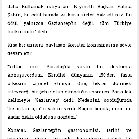
daha kutlamak istiyorum. Kıymetli Başkan Fatma
Şahin, bu ödül burada ve bunu sizler hak ettiniz. Bu
ödül, yalnızca Gaziantep’in değil, tüm Türkiye
halkınındır” dedi.
Kısa bir anısını paylaşan Konatar, konuşmasına şöyle
devam etti:
“Yıllar önce Karadağ’da yakın bir dostumla
konuşuyordum. Kendisi dünyanın 150’den fazla
ülkesini ziyaret etmişti. Ona, tekrar dönmek
isteyeceği bir şehir olup olmadığını sordum. Bana tek
kelimeyle ‘Gaziantep’ dedi. Nedenini sorduğumda
‘İnsanları için’ cevabını verdi. Bugün burada, onun ne
kadar haklı olduğunu gördüm.”
Konatar, Gaziantep’in gastronomisi, tarihi ve
sanatının dünya çapında tanındığını ancak bu