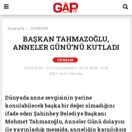
Anasayfa
GÜNDEM
BAŞKAN TAHMAZOĞLU,
ANNELER GÜNÜ’NÜ KUTLADI
GÜNDEM
08.05.2026 - 11:19, Güncelleme: 08.05.2026 - 11:19
1887+ kez okundu.
Dünyada anne sevgisinin yerine
konulabilecek başka bir değer olmadığını
ifade eden Şahinbey Belediye Başkanı
Mehmet Tahmazoğlu, Anneler Günü dolayısı
ile yayınladığı mesajda, anneliğin karşılıksız