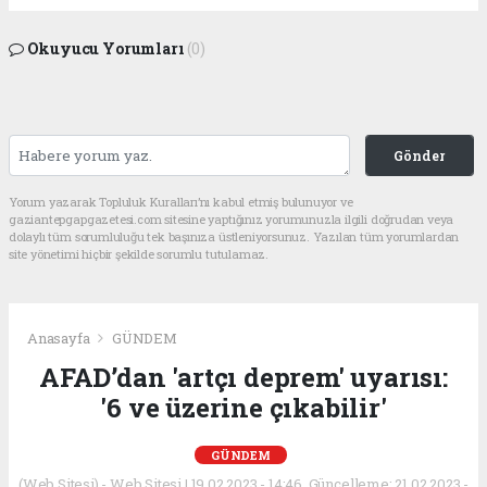
Okuyucu Yorumları
(0)
Gönder
Yorum yazarak Topluluk Kuralları’nı kabul etmiş bulunuyor ve
gaziantepgapgazetesi.com sitesine yaptığınız yorumunuzla ilgili doğrudan veya
dolaylı tüm sorumluluğu tek başınıza üstleniyorsunuz. Yazılan tüm yorumlardan
site yönetimi hiçbir şekilde sorumlu tutulamaz.
Anasayfa
GÜNDEM
AFAD’dan 'artçı deprem' uyarısı:
'6 ve üzerine çıkabilir'
GÜNDEM
(Web Sitesi) - Web Sitesi | 19.02.2023 - 14:46, Güncelleme: 21.02.2023 -