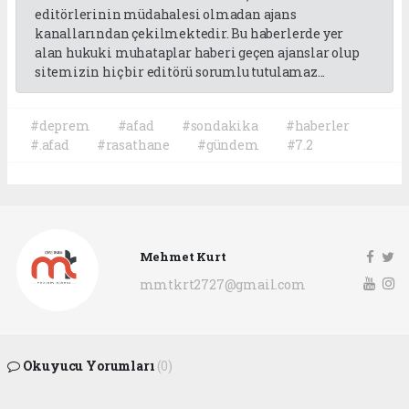
editörlerinin müdahalesi olmadan ajans
kanallarından çekilmektedir. Bu haberlerde yer
alan hukuki muhataplar haberi geçen ajanslar olup
sitemizin hiç bir editörü sorumlu tutulamaz...
#deprem
#afad
#sondakika
#haberler
#.afad
#rasathane
#gündem
#7.2
Mehmet Kurt
mmtkrt2727@gmail.com
Okuyucu Yorumları
(0)