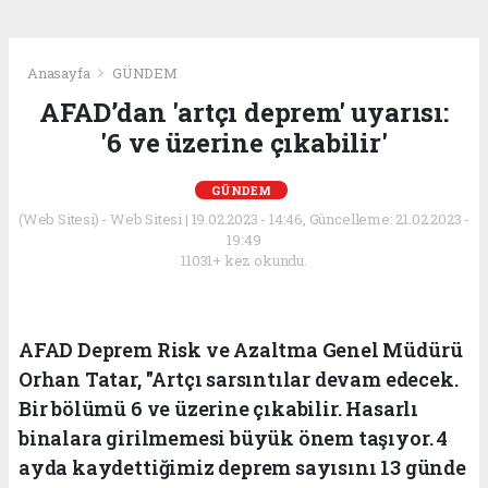
Anasayfa
GÜNDEM
AFAD’dan 'artçı deprem' uyarısı:
'6 ve üzerine çıkabilir'
GÜNDEM
(Web Sitesi) - Web Sitesi | 19.02.2023 - 14:46, Güncelleme: 21.02.2023 -
19:49
11031+ kez okundu.
AFAD Deprem Risk ve Azaltma Genel Müdürü
Orhan Tatar, "Artçı sarsıntılar devam edecek.
Bir bölümü 6 ve üzerine çıkabilir. Hasarlı
binalara girilmemesi büyük önem taşıyor. 4
ayda kaydettiğimiz deprem sayısını 13 günde