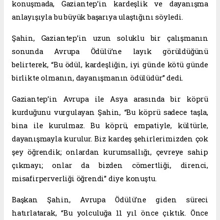
konuşmada, Gaziantep’in kardeşlik ve dayanışma
anlayışıyla bu büyük başarıya ulaştığını söyledi.
Şahin, Gaziantep’in uzun soluklu bir çalışmanın
sonunda Avrupa Ödülü’ne layık görüldüğünü
belirterek, “Bu ödül, kardeşliğin, iyi günde kötü günde
birlikte olmanın, dayanışmanın ödülüdür” dedi.
Gaziantep’in Avrupa ile Asya arasında bir köprü
kurduğunu vurgulayan Şahin, “Bu köprü sadece taşla,
bina ile kurulmaz. Bu köprü, empatiyle, kültürle,
dayanışmayla kurulur. Biz kardeş şehirlerimizden çok
şey öğrendik; onlardan kurumsallığı, çevreye sahip
çıkmayı; onlar da bizden cömertliği, direnci,
misafirperverliği öğrendi” diye konuştu.
Başkan Şahin, Avrupa Ödülü’ne giden süreci
hatırlatarak, “Bu yolculuğa 11 yıl önce çıktık. Önce