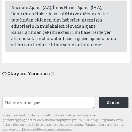
Anadolu Ajansı (AA), İhlas Haber Ajansı (İHA),
Demirören Haber Ajansı (DHA) ve diğer ajanslar
tarafından eklenen tüm haberler, sitemizin
editörlerinin müdahalesi olmadan ajans
kanallarından çekilmektedir. Bu haberlerde yer
alan hukuki muhataplar haberi geçen ajanslar olup
sitemizin hiç bir editörü sorumlu tutulamaz...
Okuyucu Yorumları
(0)
Gönder
Yorum yazarak Topluluk Kuralları’nı kabul etmiş bulunuyor ve
gaziantepgapgazetesi.com sitesine yaptığınız yorumunuzla ilgili doğrudan veya
dolaylı tüm sorumluluğu tek başınıza üstleniyorsunuz. Yazılan tüm yorumlardan
site yönetimi hiçbir şekilde sorumlu tutulamaz.