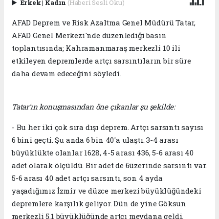
Erkek
|
Kadın
(Haberi Sesli Oku)
AFAD Deprem ve Risk Azaltma Genel Müdürü Tatar,
AFAD Genel Merkezi'nde düzenlediği basın
toplantısında; Kahramanmaraş merkezli 10 ili
etkileyen depremlerde artçı sarsıntıların bir süre
daha devam edeceğini söyledi.
Tatar'ın konuşmasından öne çıkanlar şu şekilde:
- Bu her iki çok sıra dışı deprem. Artçı sarsıntı sayısı
6 bini geçti. Şu anda 6 bin 40'a ulaştı. 3-4 arası
büyüklükte olanlar 1628, 4-5 arası 436, 5-6 arası 40
adet olarak ölçüldü. Bir adet de 6üzerinde sarsıntı var.
5-6 arası 40 adet artçı sarsıntı, son 4 ayda
yaşadığımız İzmir ve düzce merkezi büyüklüğündeki
depremlere karşılık geliyor. Dün de yine Göksun
merkezli 5.1 büyüklüğünde artçı meydana geldi.