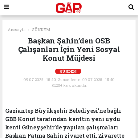
Anasayfa
GÜNDEM
Başkan Şahin’den OSB
Çalışanları İçin Yeni Sosyal
Konut Müjdesi
GÜNDEM
09.07.2025 - 15:40, Güncelleme: 09.07.2025 - 15:40
8223+ kez okundu.
Gaziantep Büyükşehir Belediyesi’ne bağlı
GBB Konut tarafından kenttin yeni uydu
kenti Güneyşehir’de yapılan çalışmaları
Başkan Fatma Şahin ziyaret etti. Ziyarette