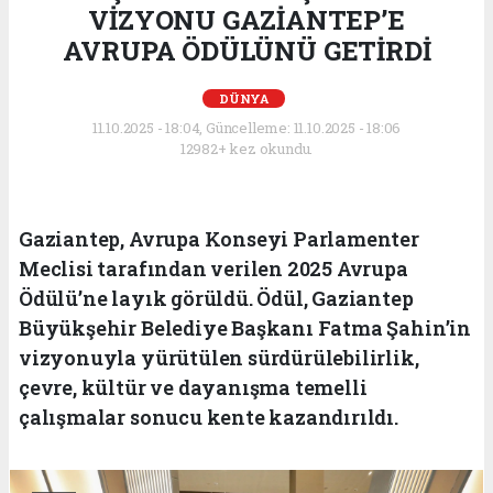
VİZYONU GAZİANTEP’E
AVRUPA ÖDÜLÜNÜ GETİRDİ
DÜNYA
11.10.2025 - 18:04, Güncelleme: 11.10.2025 - 18:06
12982+ kez okundu.
Gaziantep, Avrupa Konseyi Parlamenter
Meclisi tarafından verilen 2025 Avrupa
Ödülü’ne layık görüldü. Ödül, Gaziantep
Büyükşehir Belediye Başkanı Fatma Şahin’in
vizyonuyla yürütülen sürdürülebilirlik,
çevre, kültür ve dayanışma temelli
çalışmalar sonucu kente kazandırıldı.