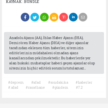
KAYNAK : BUNDLE
Anadolu Ajansı (AA), İhlas Haber Ajansı (İHA),
Demirören Haber Ajansı (DHA) ve diğer ajanslar
tarafından eklenen tüm haberler, sitemizin
editörlerinin müdahalesi olmadan ajans
kanallarından çekilmektedir. Bu haberlerde yer
alan hukuki muhataplar haberi geçen ajanslar olup
sitemizin hiç bir editörü sorumlu tutulamaz...
#deprem
#afad
#sondakika
#haberler
#.afad
#rasathane
#gündem
#7.2