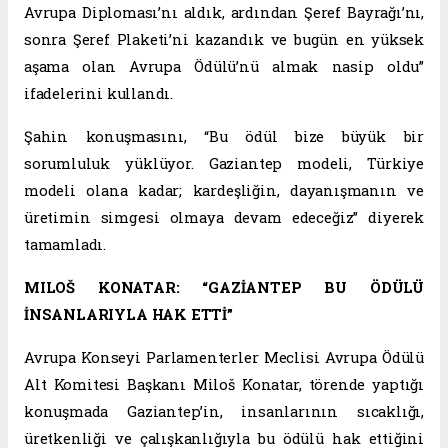
Avrupa Diploması’nı aldık, ardından Şeref Bayrağı’nı,
sonra Şeref Plaketi’ni kazandık ve bugün en yüksek
aşama olan Avrupa Ödülü’nü almak nasip oldu”
ifadelerini kullandı.
Şahin konuşmasını, “Bu ödül bize büyük bir
sorumluluk yüklüyor. Gaziantep modeli, Türkiye
modeli olana kadar; kardeşliğin, dayanışmanın ve
üretimin simgesi olmaya devam edeceğiz” diyerek
tamamladı.
MILOŠ KONATAR: “GAZİANTEP BU ÖDÜLÜ
İNSANLARIYLA HAK ETTİ”
Avrupa Konseyi Parlamenterler Meclisi Avrupa Ödülü
Alt Komitesi Başkanı Miloš Konatar, törende yaptığı
konuşmada Gaziantep’in, insanlarının sıcaklığı,
üretkenliği ve çalışkanlığıyla bu ödülü hak ettiğini