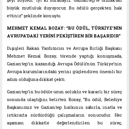
şeyi söyledi: ‘İyi ki buradayız.’ Gaziantep’te olmaktan
büyük mutluluk duyuyoruz. Bu ödülü gerçekten hak
ettiniz” şeklinde konuştu.
MEHMET KEMAL BOZAY: “BU ÖDÜL, TÜRKİYE’NİN
AVRUPA’DAKİ YERİNİ PEKİŞTİREN BİR BAŞARIDIR”
Dışişleri Bakan Yardımcısı ve Avrupa Birliği Başkanı
Mehmet Kemal Bozay, törende yaptığı konuşmada,
Gaziantep’in kazandığı Avrupa Ödülü’nün Türkiye’nin
Avrupa kurumlarındaki yerini güçlendiren önemli bir
adım olduğuna dikkat çekti.
Gaziantep’in bu ödüle uzun soluklu ve kararlı bir süreç
sonunda ulaştığını belirten Bozay, “Bu ödül, Belediye
Başkanımız ve Gaziantep halkının sabırla, inatla ve
istikrarla sürdürdüğü çalışmaların sonucudur. Her
aşaması dikkatle değerlendirilen bu süreç,