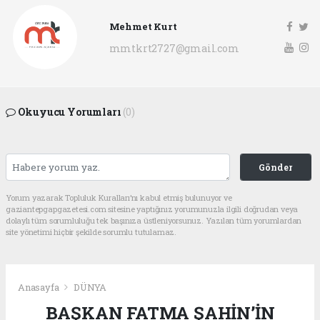
Mehmet Kurt
mmtkrt2727@gmail.com
Okuyucu Yorumları
(0)
Gönder
Yorum yazarak Topluluk Kuralları’nı kabul etmiş bulunuyor ve
gaziantepgapgazetesi.com sitesine yaptığınız yorumunuzla ilgili doğrudan veya
dolaylı tüm sorumluluğu tek başınıza üstleniyorsunuz. Yazılan tüm yorumlardan
site yönetimi hiçbir şekilde sorumlu tutulamaz.
Anasayfa
DÜNYA
BAŞKAN FATMA ŞAHİN’İN