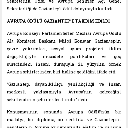
Sekreterlik Ofisi ve Avrupa Şehirler Ağı Genel
Sekreterliği de Gaziantep’i ödül dolayısıyla kutladı.
AVRUPA ÖDÜLÜ GAZİANTEP’E TAKDİM EDİLDİ
Avrupa Konseyi Parlamenterler Meclisi Avrupa Ödülü
Alt Komitesi Başkanı Miloš Konatar, Gaziantep’in
çevre yatırımları, sosyal uyum projeleri, iklim
değişikliğiyle mücadele politikaları ve göç
sürecindeki insani duruşuyla 21. yüzyılın örnek
Avrupa şehirlerinden biri haline geldiğini ifade etti.
“Gaziantep, dayanıklılığı, yenilikçiliği ve insan
merkezli yaklaşımıyla Avrupa’nın geleceğini
şekillendiren şehirlerden biridir” dedi.
Konuşmasının sonunda, Avrupa Ödülü’nün bir
madalya, bir diploma, bir sertifika ve Gaziantep’in
gençlerinin Avrupa kurumlarında eğitim ve çalışma