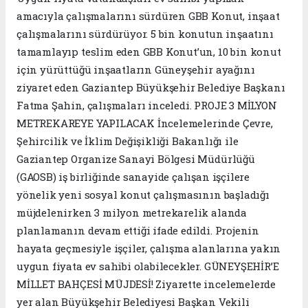
amacıyla çalışmalarını sürdüren GBB Konut, inşaat
çalışmalarını sürdürüyor. 5 bin konutun inşaatını
tamamlayıp teslim eden GBB Konut’un, 10 bin konut
için yürüttüğü inşaatların Güneyşehir ayağını
ziyaret eden Gaziantep Büyükşehir Belediye Başkanı
Fatma Şahin, çalışmaları inceledi. PROJE 3 MİLYON
METREKAREYE YAPILACAK İncelemelerinde Çevre,
Şehircilik ve İklim Değişikliği Bakanlığı ile
Gaziantep Organize Sanayi Bölgesi Müdürlüğü
(GAOSB) iş birliğinde sanayide çalışan işçilere
yönelik yeni sosyal konut çalışmasının başladığı
müjdelenirken 3 milyon metrekarelik alanda
planlamanın devam ettiği ifade edildi. Projenin
hayata geçmesiyle işçiler, çalışma alanlarına yakın
uygun fiyata ev sahibi olabilecekler. GÜNEYŞEHİR’E
MİLLET BAHÇESİ MÜJDESİ! Ziyarette incelemelerde
yer alan Büyükşehir Belediyesi Başkan Vekili