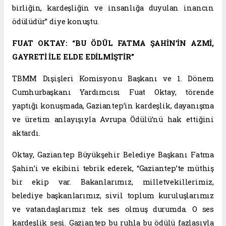
birliğin, kardeşliğin ve insanlığa duyulan inancın
ödülüdür” diye konuştu.
FUAT OKTAY: “BU ÖDÜL FATMA ŞAHİN’İN AZMİ,
GAYRETİ İLE ELDE EDİLMİŞTİR”
TBMM Dışişleri Komisyonu Başkanı ve 1. Dönem
Cumhurbaşkanı Yardımcısı Fuat Oktay, törende
yaptığı konuşmada, Gaziantep’in kardeşlik, dayanışma
ve üretim anlayışıyla Avrupa Ödülü’nü hak ettiğini
aktardı.
Oktay, Gaziantep Büyükşehir Belediye Başkanı Fatma
Şahin’i ve ekibini tebrik ederek, “Gaziantep’te müthiş
bir ekip var. Bakanlarımız, milletvekillerimiz,
belediye başkanlarımız, sivil toplum kuruluşlarımız
ve vatandaşlarımız tek ses olmuş durumda. O ses
kardeşlik sesi. Gaziantep bu ruhla bu ödülü fazlasıyla