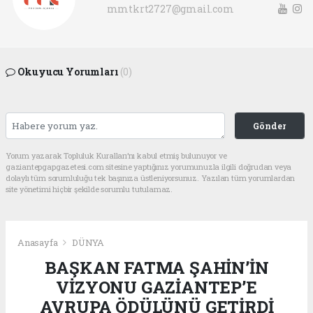
mmtkrt2727@gmail.com
Okuyucu Yorumları
(0)
Gönder
Yorum yazarak Topluluk Kuralları’nı kabul etmiş bulunuyor ve
gaziantepgapgazetesi.com sitesine yaptığınız yorumunuzla ilgili doğrudan veya
dolaylı tüm sorumluluğu tek başınıza üstleniyorsunuz. Yazılan tüm yorumlardan
site yönetimi hiçbir şekilde sorumlu tutulamaz.
Anasayfa
DÜNYA
BAŞKAN FATMA ŞAHİN’İN
VİZYONU GAZİANTEP’E
AVRUPA ÖDÜLÜNÜ GETİRDİ