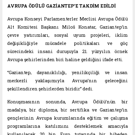
AVRUPA ÖDÜLÜ GAZİANTEP’E TAKDİM EDİLDİ
Avrupa Konseyi Parlamenterler Meclisi Avrupa Ödülü
Alt Komitesi Başkanı Miloš Konatar, Gaziantep’in
çevre yatırımları, sosyal uyum projeleri, iklim
değişikliğiyle mücadele politikaları ve göç
sürecindeki insani duruşuyla 21. yüzyılın örnek
Avrupa şehirlerinden biri haline geldiğini ifade etti.
“Gaziantep, dayanıklılığı, yenilikçiliği ve insan
merkezli yaklaşımıyla Avrupa’nın geleceğini
şekillendiren şehirlerden biridir” dedi.
Konuşmasının sonunda, Avrupa Ödülü’nün bir
madalya, bir diploma, bir sertifika ve Gaziantep’in
gençlerinin Avrupa kurumlarında eğitim ve çalışma
programlarına katılımını desteklemek amacıyla
kullanılacak 20 bin Euro tutarında bir hibeden