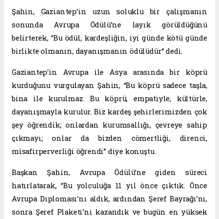
Şahin, Gaziantep’in uzun soluklu bir çalışmanın
sonunda Avrupa Ödülü’ne layık görüldüğünü
belirterek, “Bu ödül, kardeşliğin, iyi günde kötü günde
birlikte olmanın, dayanışmanın ödülüdür” dedi.
Gaziantep’in Avrupa ile Asya arasında bir köprü
kurduğunu vurgulayan Şahin, “Bu köprü sadece taşla,
bina ile kurulmaz. Bu köprü, empatiyle, kültürle,
dayanışmayla kurulur. Biz kardeş şehirlerimizden çok
şey öğrendik; onlardan kurumsallığı, çevreye sahip
çıkmayı; onlar da bizden cömertliği, direnci,
misafirperverliği öğrendi” diye konuştu.
Başkan Şahin, Avrupa Ödülü’ne giden süreci
hatırlatarak, “Bu yolculuğa 11 yıl önce çıktık. Önce
Avrupa Diploması’nı aldık, ardından Şeref Bayrağı’nı,
sonra Şeref Plaketi’ni kazandık ve bugün en yüksek