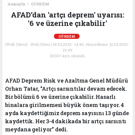
Anasayfa
GÜNDEM
AFAD’dan 'artçı deprem' uyarısı:
'6 ve üzerine çıkabilir'
GÜNDEM
(Web Sitesi) - Web Sitesi | 19.02.2023 - 14:46, Güncelleme: 21.02.2023 -
19:49
11030+ kez okundu.
AFAD Deprem Risk ve Azaltma Genel Müdürü
Orhan Tatar, "Artçı sarsıntılar devam edecek.
Bir bölümü 6 ve üzerine çıkabilir. Hasarlı
binalara girilmemesi büyük önem taşıyor. 4
ayda kaydettiğimiz deprem sayısını 13 günde
kaydettik. Her 3-4 dakikada bir artçı sarsıntı
meydana geliyor" dedi.