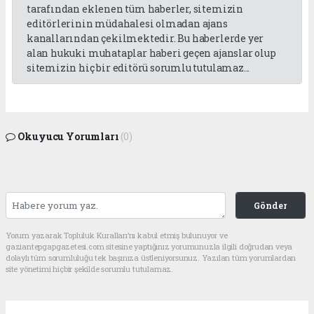
tarafından eklenen tüm haberler, sitemizin
editörlerinin müdahalesi olmadan ajans
kanallarından çekilmektedir. Bu haberlerde yer
alan hukuki muhataplar haberi geçen ajanslar olup
sitemizin hiç bir editörü sorumlu tutulamaz...
Okuyucu Yorumları
(0)
Gönder
Yorum yazarak Topluluk Kuralları’nı kabul etmiş bulunuyor ve
gaziantepgapgazetesi.com sitesine yaptığınız yorumunuzla ilgili doğrudan veya
dolaylı tüm sorumluluğu tek başınıza üstleniyorsunuz. Yazılan tüm yorumlardan
site yönetimi hiçbir şekilde sorumlu tutulamaz.