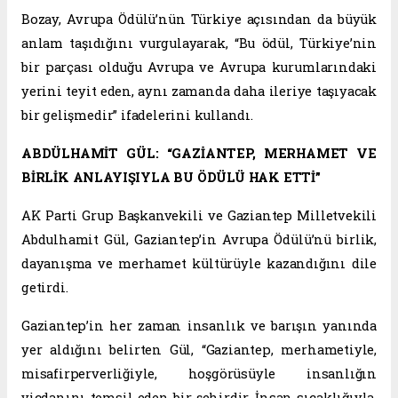
Bozay, Avrupa Ödülü’nün Türkiye açısından da büyük
anlam taşıdığını vurgulayarak, “Bu ödül, Türkiye’nin
bir parçası olduğu Avrupa ve Avrupa kurumlarındaki
yerini teyit eden, aynı zamanda daha ileriye taşıyacak
bir gelişmedir” ifadelerini kullandı.
ABDÜLHAMİT GÜL: “GAZİANTEP, MERHAMET VE
BİRLİK ANLAYIŞIYLA BU ÖDÜLÜ HAK ETTİ”
AK Parti Grup Başkanvekili ve Gaziantep Milletvekili
Abdulhamit Gül, Gaziantep’in Avrupa Ödülü’nü birlik,
dayanışma ve merhamet kültürüyle kazandığını dile
getirdi.
Gaziantep’in her zaman insanlık ve barışın yanında
yer aldığını belirten Gül, “Gaziantep, merhametiyle,
misafirperverliğiyle, hoşgörüsüyle insanlığın
vicdanını temsil eden bir şehirdir. İnsan sıcaklığıyla,