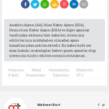
Anadolu Ajansı (AA), İhlas Haber Ajansı (İHA),
Demirören Haber Ajansı (DHA) ve diğer ajanslar
tarafından eklenen tüm haberler, sitemizin
editörlerinin müdahalesi olmadan ajans
kanallarından çekilmektedir. Bu haberlerde yer
alan hukuki muhataplar haberi geçen ajanslar olup
sitemizin hiç bir editörü sorumlu tutulamaz...
#deprem
#afad
#sondakika
#haberler
#.afad
#rasathane
#gündem
#7.2
Mehmet Kurt