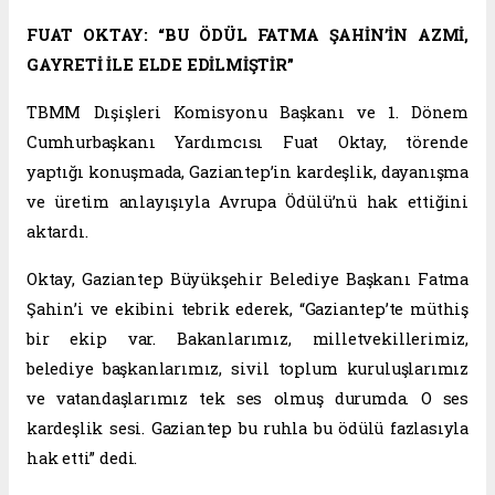
FUAT OKTAY: “BU ÖDÜL FATMA ŞAHİN’İN AZMİ,
GAYRETİ İLE ELDE EDİLMİŞTİR”
TBMM Dışişleri Komisyonu Başkanı ve 1. Dönem
Cumhurbaşkanı Yardımcısı Fuat Oktay, törende
yaptığı konuşmada, Gaziantep’in kardeşlik, dayanışma
ve üretim anlayışıyla Avrupa Ödülü’nü hak ettiğini
aktardı.
Oktay, Gaziantep Büyükşehir Belediye Başkanı Fatma
Şahin’i ve ekibini tebrik ederek, “Gaziantep’te müthiş
bir ekip var. Bakanlarımız, milletvekillerimiz,
belediye başkanlarımız, sivil toplum kuruluşlarımız
ve vatandaşlarımız tek ses olmuş durumda. O ses
kardeşlik sesi. Gaziantep bu ruhla bu ödülü fazlasıyla
hak etti” dedi.