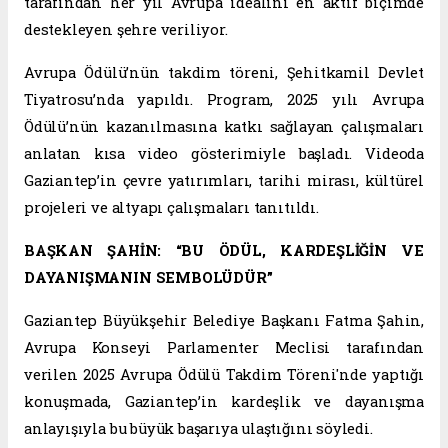
tarafından her yıl Avrupa idealini en aktif biçimde
destekleyen şehre veriliyor.
Avrupa Ödülü’nün takdim töreni, Şehitkamil Devlet
Tiyatrosu’nda yapıldı. Program, 2025 yılı Avrupa
Ödülü’nün kazanılmasına katkı sağlayan çalışmaları
anlatan kısa video gösterimiyle başladı. Videoda
Gaziantep’in çevre yatırımları, tarihi mirası, kültürel
projeleri ve altyapı çalışmaları tanıtıldı.
BAŞKAN ŞAHİN: “BU ÖDÜL, KARDEŞLİĞİN VE
DAYANIŞMANIN SEMBOLÜDÜR”
Gaziantep Büyükşehir Belediye Başkanı Fatma Şahin,
Avrupa Konseyi Parlamenter Meclisi tarafından
verilen 2025 Avrupa Ödülü Takdim Töreni'nde yaptığı
konuşmada, Gaziantep’in kardeşlik ve dayanışma
anlayışıyla bu büyük başarıya ulaştığını söyledi.