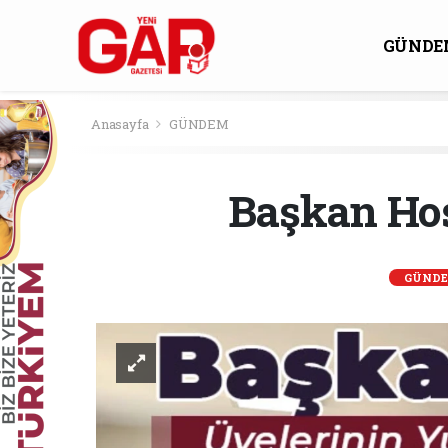
GÜNDE
KÜLTÜ
Anasayfa
GÜNDEM
Başkan Hoş
GÜND