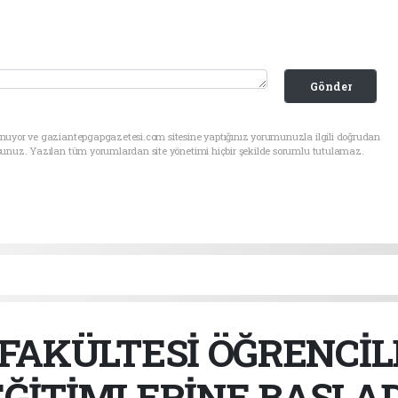
Gönder
unuyor ve gaziantepgapgazetesi.com sitesine yaptığınız yorumunuzla ilgili doğrudan
sunuz. Yazılan tüm yorumlardan site yönetimi hiçbir şekilde sorumlu tutulamaz.
 FAKÜLTESİ ÖĞRENCİL
EĞİTİMLERİNE BAŞLAD