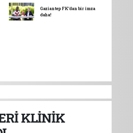
Gaziantep FK'dan bir imza
daha!
ERİ KLİNİK
I