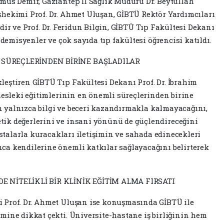
mus Demir, Gaziantep İl Sağlık Müdürü Dr. Beytullah
hekimi Prof. Dr. Ahmet Uluşan, GİBTÜ Rektör Yardımcıları
 Bedir ve Prof. Dr. Feridun Bilgin, GİBTÜ Tıp Fakültesi Dekanı
ademisyenler ve çok sayıda tıp fakültesi öğrencisi katıldı.
 SÜREÇLERİNDEN BİRİNE BAŞLADILAR
eştiren GİBTÜ Tıp Fakültesi Dekanı Prof. Dr. İbrahim
mesleki eğitimlerinin en önemli süreçlerinden birine
rın yalnızca bilgi ve beceri kazandırmakla kalmayacağını,
ik değerlerini ve insani yönünü de güçlendireceğini
hastalarla kuracakları iletişimin ve sahada edinecekleri
ca kendilerine önemli katkılar sağlayacağını belirterek
E NİTELİKLİ BİR KLİNİK EĞİTİM ALMA FIRSATI
 Prof. Dr. Ahmet Uluşan ise konuşmasında GİBTÜ ile
mine dikkat çekti. Üniversite-hastane iş birliğinin hem