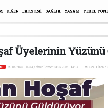
M
DİĞER
EKONOMİ
SAĞLIK
YAŞAM
YEREL YÖN
R-SANAT
af Üyelerinin Yüzünü
23.05.2025 - 14:34, Güncelleme: 23.05.2025 - 14:34
7593+ kez ok
EM