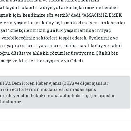
 faydalı olabiliriz diye yol arkadaşlarımız ile beraber
alışmak için kendimize söz verdik” dedi. “AMACIMIZ, EMEK
erin yaşamlarını kolaylaştırmak adına yeni anlaşmalar
oşaf “Emekçilerimizin günlük yaşamlarında ihtiyaç
 verebileceğimiz sektörleri tespit ederek, üyelerimiz ve
arı yapıp onların yaşamlarını daha nasıl kolay ve rahat
doğru, dürüst ve ahlaklı çözümler üretiyoruz. Çünkü biz
meğe ve Alın terine saygımız var” dedi.
 (İHA), Demirören Haber Ajansı (DHA) ve diğer ajanslar
emizin editörlerinin müdahalesi olmadan ajans
lerde yer alan hukuki muhataplar haberi geçen ajanslar
tutulamaz...