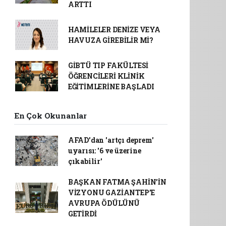
ARTTI
HAMİLELER DENİZE VEYA
HAVUZA GİREBİLİR Mİ?
GİBTÜ TIP FAKÜLTESİ
ÖĞRENCİLERİ KLİNİK
EĞİTİMLERİNE BAŞLADI
En Çok Okunanlar
AFAD’dan 'artçı deprem'
uyarısı: '6 ve üzerine
çıkabilir'
BAŞKAN FATMA ŞAHİN’İN
VİZYONU GAZİANTEP’E
AVRUPA ÖDÜLÜNÜ
GETİRDİ