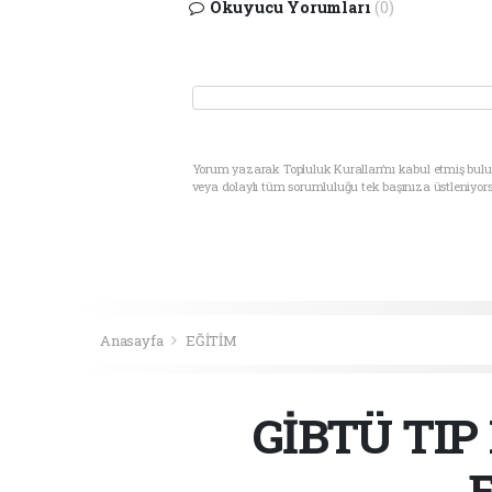
Okuyucu Yorumları
(0)
Yorum yazarak Topluluk Kuralları’nı kabul etmiş bul
veya dolaylı tüm sorumluluğu tek başınıza üstleniyor
Anasayfa
EĞİTİM
GİBTÜ TIP