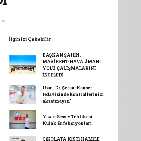
ndu.
İlginizi Çekebilir
BAŞKAN ŞAHİN,
MAVİKENT-HAVALİMANI
YOLU ÇALIŞMALARINI
İNCELEDİ
Uzm. Dr. Şeran: Kanser
tedavisinde kontrollerinizi
aksatmayın"
Yazın Sessiz Tehlikesi:
Kulak Enfeksiyonları
ÇİKOLATA KİSTİ HAMİLE