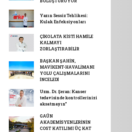
BULUŞTURUYOR
Yazın Sessiz Tehlikesi:
Kulak Enfeksiyonları
ÇİKOLATA KİSTİ HAMİLE
KALMAYI
ZORLAŞTIRABİLİR
BAŞKAN ŞAHİN,
MAVİKENT-HAVALİMANI
YOLU ÇALIŞMALARINI
İNCELEDİ
Uzm. Dr. Şeran: Kanser
tedavisinde kontrollerinizi
aksatmayın"
GAÜN
AKADEMİSYENLERİNİN
COST KATILIMI ÜÇ KAT