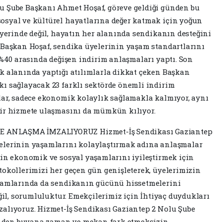
u Şube Başkanı Ahmet Hoşaf, göreve geldiği günden bu
osyal ve kültürel hayatlarına değer katmak için yoğun
 yerinde değil, hayatın her alanında sendikanın desteğini
 Başkan Hoşaf, sendika üyelerinin yaşam standartlarını
 %40 arasında değişen indirim anlaşmaları yaptı. Son
k alanında yaptığı atılımlarla dikkat çeken Başkan
ı sağlayacak 23 farklı sektörde önemli indirim
lar, sadece ekonomik kolaylık sağlamakla kalmıyor, aynı
lir hizmete ulaşmasını da mümkün kılıyor.
 ANLAŞMA İMZALIYORUZ Hizmet-İş Sendikası Gaziantep
elerinin yaşamlarını kolaylaştırmak adına anlaşmalar
zin ekonomik ve sosyal yaşamlarını iyileştirmek için
tokollerimizi her geçen gün genişleterek, üyelerimizin
aşamlarında da sendikanın gücünü hissetmelerini
eğil, sorumluluktur. Emekçilerimiz için İhtiyaç duydukları
zalıyoruz. Hizmet-İş Sendikası Gaziantep 2 Nolu Şube
nden buyana zaman ve mekan fark etmeksizin