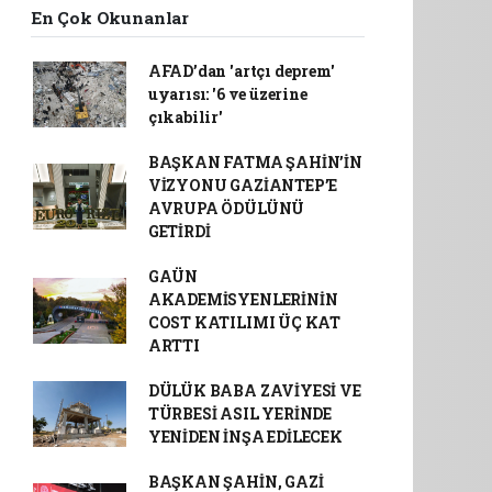
En Çok Okunanlar
AFAD’dan 'artçı deprem'
uyarısı: '6 ve üzerine
çıkabilir'
BAŞKAN FATMA ŞAHİN’İN
VİZYONU GAZİANTEP’E
AVRUPA ÖDÜLÜNÜ
GETİRDİ
GAÜN
AKADEMİSYENLERİNİN
COST KATILIMI ÜÇ KAT
ARTTI
DÜLÜK BABA ZAVİYESİ VE
TÜRBESİ ASIL YERİNDE
YENİDEN İNŞA EDİLECEK
BAŞKAN ŞAHİN, GAZİ