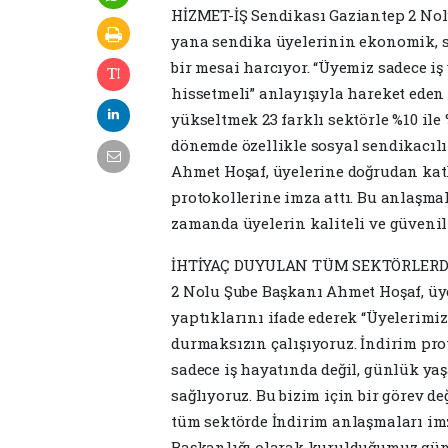
HİZMET-İŞ Sendikası Gaziantep 2 Nol
yana sendika üyelerinin ekonomik, s
bir mesai harcıyor. “Üyemiz sadece iş
hissetmeli” anlayışıyla hareket eden
yükseltmek 23 farklı sektörle %10 ile
dönemde özellikle sosyal sendikacılı
Ahmet Hoşaf, üyelerine doğrudan katk
protokollerine imza attı. Bu anlaşma
zamanda üyelerin kaliteli ve güveni
İHTİYAÇ DUYULAN TÜM SEKTÖRLERDE
2 Nolu Şube Başkanı Ahmet Hoşaf, üy
yaptıklarını ifade ederek “Üyelerimi
durmaksızın çalışıyoruz. İndirim pro
sadece iş hayatında değil, günlük y
sağlıyoruz. Bu bizim için bir görev d
tüm sektörde İndirim anlaşmaları im
Başkanlığı olarak kurulduğumuz gü