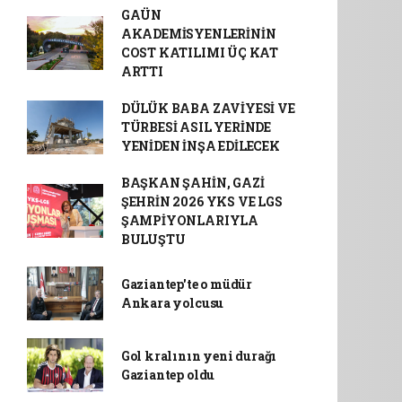
GAÜN
AKADEMİSYENLERİNİN
COST KATILIMI ÜÇ KAT
ARTTI
DÜLÜK BABA ZAVİYESİ VE
TÜRBESİ ASIL YERİNDE
YENİDEN İNŞA EDİLECEK
BAŞKAN ŞAHİN, GAZİ
ŞEHRİN 2026 YKS VE LGS
ŞAMPİYONLARIYLA
BULUŞTU
Gaziantep'te o müdür
Ankara yolcusu
Gol kralının yeni durağı
Gaziantep oldu