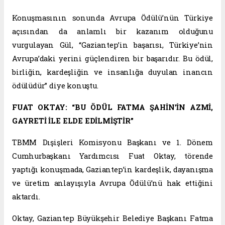
Konuşmasının sonunda Avrupa Ödülü’nün Türkiye
açısından da anlamlı bir kazanım olduğunu
vurgulayan Gül, “Gaziantep’in başarısı, Türkiye’nin
Avrupa’daki yerini güçlendiren bir başarıdır. Bu ödül,
birliğin, kardeşliğin ve insanlığa duyulan inancın
ödülüdür” diye konuştu.
FUAT OKTAY: “BU ÖDÜL FATMA ŞAHİN’İN AZMİ,
GAYRETİ İLE ELDE EDİLMİŞTİR”
TBMM Dışişleri Komisyonu Başkanı ve 1. Dönem
Cumhurbaşkanı Yardımcısı Fuat Oktay, törende
yaptığı konuşmada, Gaziantep’in kardeşlik, dayanışma
ve üretim anlayışıyla Avrupa Ödülü’nü hak ettiğini
aktardı.
Oktay, Gaziantep Büyükşehir Belediye Başkanı Fatma