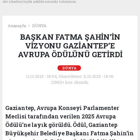
site yönetimi hiçbir şekilde sorumlu tutulamaz.
Anasayfa
DÜNYA
BAŞKAN FATMA ŞAHİN’İN
VİZYONU GAZİANTEP’E
AVRUPA ÖDÜLÜNÜ GETİRDİ
DÜNYA
11.10.2025 - 18:04, Güncelleme: 11.10.2025 - 18:06
12982+ kez okundu.
Gaziantep, Avrupa Konseyi Parlamenter
Meclisi tarafından verilen 2025 Avrupa
Ödülü’ne layık görüldü. Ödül, Gaziantep
Büyükşehir Belediye Başkanı Fatma Şahin’in