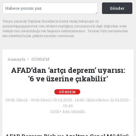
Gönder
Yorum yazarak Topluluk Kuralları’nı kabul etmiş bulunuyor ve
gaziantepgapgazetesi.com sitesine yaptığınız yorumunuzla ilgili doğrudan veya
dolaylı tüm sorumluluğu tek başınıza üstleniyorsunuz. Yazılan tüm yorumlardan
site yönetimi hiçbir şekilde sorumlu tutulamaz.
Anasayfa
GÜNDEM
AFAD’dan 'artçı deprem' uyarısı:
'6 ve üzerine çıkabilir'
GÜNDEM
(Web Sitesi) - Web Sitesi | 19.02.2023 - 14:46, Güncelleme: 21.02.2023 -
19:49
11031+ kez okundu.