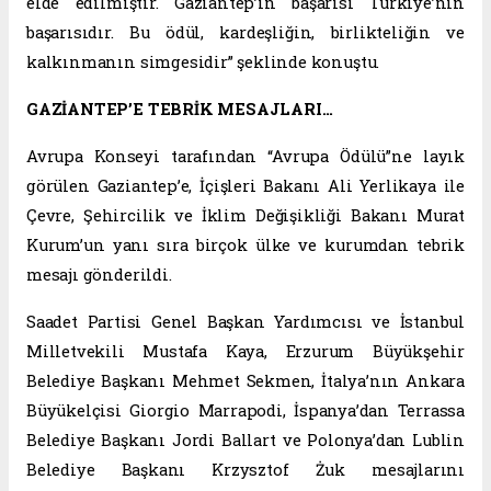
elde edilmiştir. Gaziantep’in başarısı Türkiye’nin
başarısıdır. Bu ödül, kardeşliğin, birlikteliğin ve
kalkınmanın simgesidir” şeklinde konuştu.
GAZİANTEP’E TEBRİK MESAJLARI…
Avrupa Konseyi tarafından “Avrupa Ödülü”ne layık
görülen Gaziantep’e, İçişleri Bakanı Ali Yerlikaya ile
Çevre, Şehircilik ve İklim Değişikliği Bakanı Murat
Kurum’un yanı sıra birçok ülke ve kurumdan tebrik
mesajı gönderildi.
Saadet Partisi Genel Başkan Yardımcısı ve İstanbul
Milletvekili Mustafa Kaya, Erzurum Büyükşehir
Belediye Başkanı Mehmet Sekmen, İtalya’nın Ankara
Büyükelçisi Giorgio Marrapodi, İspanya’dan Terrassa
Belediye Başkanı Jordi Ballart ve Polonya’dan Lublin
Belediye Başkanı Krzysztof Żuk mesajlarını