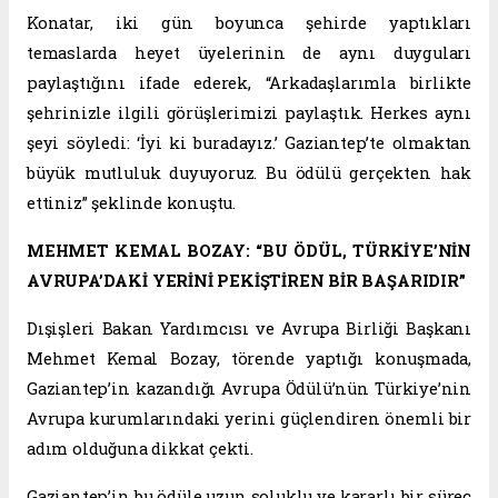
Konatar, iki gün boyunca şehirde yaptıkları
temaslarda heyet üyelerinin de aynı duyguları
paylaştığını ifade ederek, “Arkadaşlarımla birlikte
şehrinizle ilgili görüşlerimizi paylaştık. Herkes aynı
şeyi söyledi: ‘İyi ki buradayız.’ Gaziantep’te olmaktan
büyük mutluluk duyuyoruz. Bu ödülü gerçekten hak
ettiniz” şeklinde konuştu.
MEHMET KEMAL BOZAY: “BU ÖDÜL, TÜRKİYE’NİN
AVRUPA’DAKİ YERİNİ PEKİŞTİREN BİR BAŞARIDIR”
Dışişleri Bakan Yardımcısı ve Avrupa Birliği Başkanı
Mehmet Kemal Bozay, törende yaptığı konuşmada,
Gaziantep’in kazandığı Avrupa Ödülü’nün Türkiye’nin
Avrupa kurumlarındaki yerini güçlendiren önemli bir
adım olduğuna dikkat çekti.
Gaziantep’in bu ödüle uzun soluklu ve kararlı bir süreç