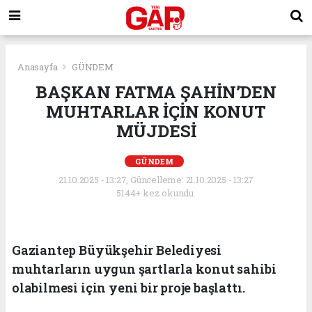
Anasayfa
GÜNDEM
BAŞKAN FATMA ŞAHİN’DEN
MUHTARLAR İÇİN KONUT
MÜJDESİ
GÜNDEM
21.10.2025 - 13:27, Güncelleme: 21.10.2025 - 13:27
5144+ kez okundu.
Gaziantep Büyükşehir Belediyesi
muhtarların uygun şartlarla konut sahibi
olabilmesi için yeni bir proje başlattı.