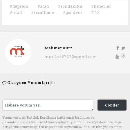
#deprem
#afad
#sondakika
#haberler
#.afad
#rasathane
#gündem
#7.2
Mehmet Kurt
mmtkrt2727@gmail.com
Okuyucu Yorumları
(0)
Gönder
Yorum yazarak Topluluk Kuralları’nı kabul etmiş bulunuyor ve
gaziantepgapgazetesi.com sitesine yaptığınız yorumunuzla ilgili doğrudan veya
dolaylı tüm sorumluluğu tek başınıza üstleniyorsunuz. Yazılan tüm yorumlardan