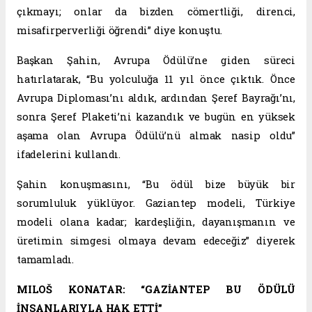
çıkmayı; onlar da bizden cömertliği, direnci,
misafirperverliği öğrendi” diye konuştu.
Başkan Şahin, Avrupa Ödülü’ne giden süreci
hatırlatarak, “Bu yolculuğa 11 yıl önce çıktık. Önce
Avrupa Diploması’nı aldık, ardından Şeref Bayrağı’nı,
sonra Şeref Plaketi’ni kazandık ve bugün en yüksek
aşama olan Avrupa Ödülü’nü almak nasip oldu”
ifadelerini kullandı.
Şahin konuşmasını, “Bu ödül bize büyük bir
sorumluluk yüklüyor. Gaziantep modeli, Türkiye
modeli olana kadar; kardeşliğin, dayanışmanın ve
üretimin simgesi olmaya devam edeceğiz” diyerek
tamamladı.
MILOŠ KONATAR: “GAZİANTEP BU ÖDÜLÜ
İNSANLARIYLA HAK ETTİ”