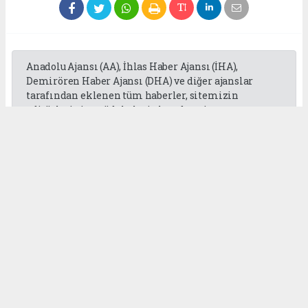
Anadolu Ajansı (AA), İhlas Haber Ajansı (İHA),
Demirören Haber Ajansı (DHA) ve diğer ajanslar
tarafından eklenen tüm haberler, sitemizin
editörlerinin müdahalesi olmadan ajans
kanallarından çekilmektedir. Bu haberlerde yer
alan hukuki muhataplar haberi geçen ajanslar olup
sitemizin hiç bir editörü sorumlu tutulamaz...
Okuyucu Yorumları
(0)
Gönder
Yorum yazarak Topluluk Kuralları’nı kabul etmiş bulunuyor ve