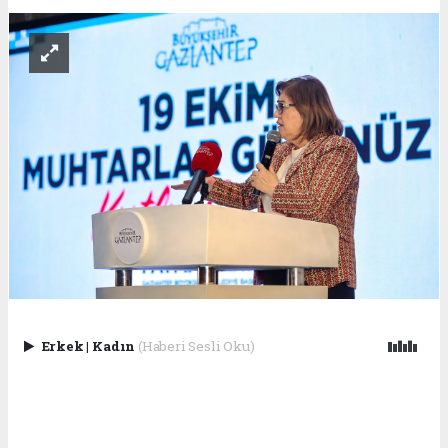
Erkek
|
Kadın
(Haberi Sesli Oku)