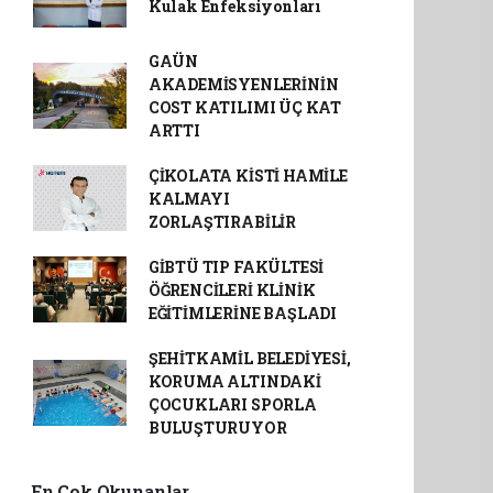
Kulak Enfeksiyonları
GAÜN
AKADEMİSYENLERİNİN
COST KATILIMI ÜÇ KAT
ARTTI
ÇİKOLATA KİSTİ HAMİLE
KALMAYI
ZORLAŞTIRABİLİR
GİBTÜ TIP FAKÜLTESİ
ÖĞRENCİLERİ KLİNİK
EĞİTİMLERİNE BAŞLADI
ŞEHİTKAMİL BELEDİYESİ,
KORUMA ALTINDAKİ
ÇOCUKLARI SPORLA
BULUŞTURUYOR
En Çok Okunanlar