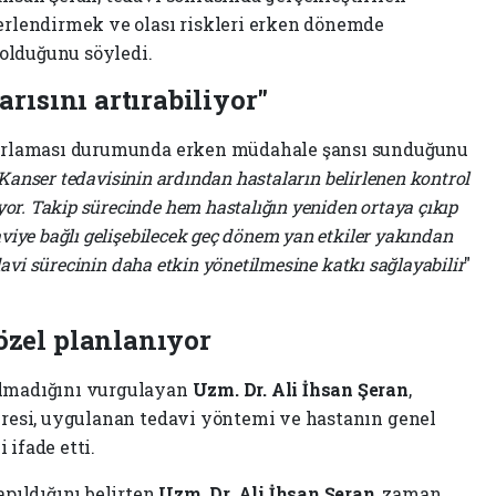
ğerlendirmek ve olası riskleri erken dönemde
olduğunu söyledi.
arısını artırabiliyor"
krarlaması durumunda erken müdahale şansı sunduğunu
Kanser tedavisinin ardından hastaların belirlenen kontrol
r. Takip sürecinde hem hastalığın yeniden ortaya çıkıp
viye bağlı gelişebilecek geç dönem yan etkiler yakından
edavi sürecinin daha etkin yönetilmesine katkı sağlayabilir
"
özel planlanıyor
olmadığını vurgulayan
Uzm. Dr. Ali İhsan Şeran
,
evresi, uygulanan tedavi yöntemi ve hastanın genel
 ifade etti.
apıldığını belirten
Uzm. Dr. Ali İhsan Şeran
, zaman