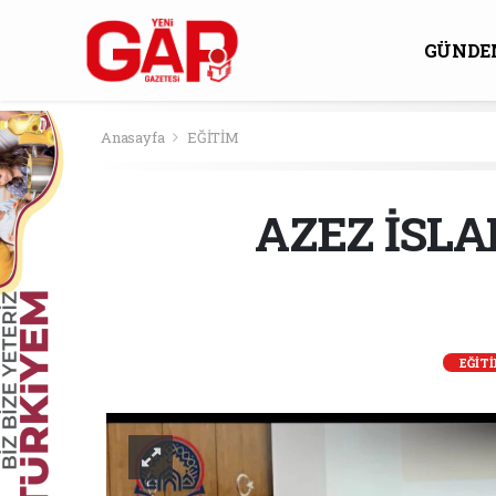
GÜNDE
KÜLTÜ
Anasayfa
EĞİTİM
AZEZ İSLA
EĞİT