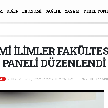
M
DİĞER
EKONOMİ
SAĞLIK
YAŞAM
YEREL YÖN
R-SANAT
Mİ İLİMLER FAKÜLTES
PANELİ DÜZENLENDİ
21.10.2025 - 15:56, Güncelleme: 21.10.2025 - 15:56
7073+ kez oku
İM