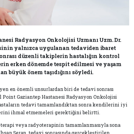
anesi Radyasyon Onkolojisi Uzmanı Uzm. Dr.
isinin yalnızca uygulanan tedaviden ibaret
sonrası düzenli takiplerin hastalığın kontrol
lerin erken dönemde tespit edilmesi ve yaşam
an büyük önem taşıdığını söyledi.
eyen en önemli unsurlardan biri de tedavi sonrası
al Point Gaziantep Hastanesi Radyasyon Onkolojisi
astaların tedavi tamamlandıktan sonra kendilerini iyi
erini ihmal etmemeleri gerektiğini belirtti.
oterapi veya radyoterapinin tamamlanmasıyla sona
İhsan Şeran, tedavi sonrasında gerçekleştirilen