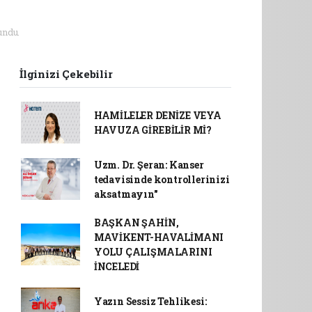
undu.
İlginizi Çekebilir
HAMİLELER DENİZE VEYA
HAVUZA GİREBİLİR Mİ?
Uzm. Dr. Şeran: Kanser
tedavisinde kontrollerinizi
aksatmayın"
BAŞKAN ŞAHİN,
MAVİKENT-HAVALİMANI
YOLU ÇALIŞMALARINI
İNCELEDİ
Yazın Sessiz Tehlikesi: