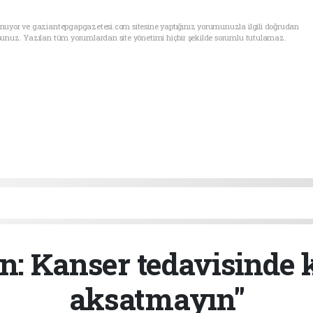
unuyor ve gaziantepgapgazetesi.com sitesine yaptığınız yorumunuzla ilgili doğrudan
sunuz. Yazılan tüm yorumlardan site yönetimi hiçbir şekilde sorumlu tutulamaz.
n: Kanser tedavisinde k
aksatmayın"