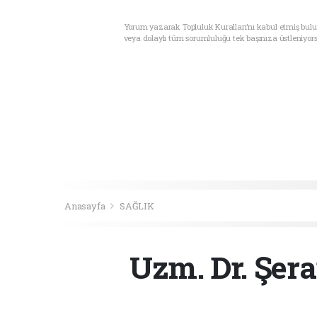
Yorum yazarak Topluluk Kuralları’nı kabul etmiş bul
veya dolaylı tüm sorumluluğu tek başınıza üstleniyor
Anasayfa
SAĞLIK
Uzm. Dr. Şera