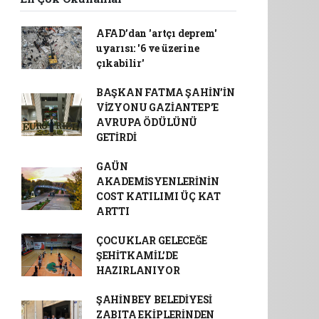
AFAD’dan 'artçı deprem'
uyarısı: '6 ve üzerine
çıkabilir'
BAŞKAN FATMA ŞAHİN’İN
VİZYONU GAZİANTEP’E
AVRUPA ÖDÜLÜNÜ
GETİRDİ
GAÜN
AKADEMİSYENLERİNİN
COST KATILIMI ÜÇ KAT
ARTTI
ÇOCUKLAR GELECEĞE
ŞEHİTKAMİL’DE
HAZIRLANIYOR
ŞAHİNBEY BELEDİYESİ
ZABITA EKİPLERİNDEN