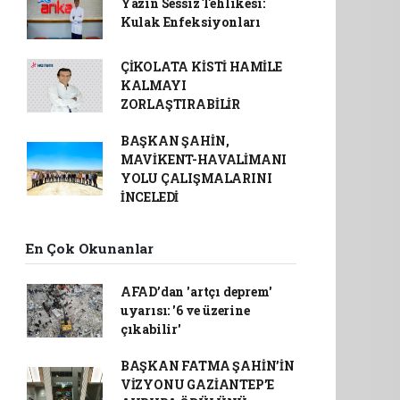
Yazın Sessiz Tehlikesi:
Kulak Enfeksiyonları
ÇİKOLATA KİSTİ HAMİLE
KALMAYI
ZORLAŞTIRABİLİR
BAŞKAN ŞAHİN,
MAVİKENT-HAVALİMANI
YOLU ÇALIŞMALARINI
İNCELEDİ
En Çok Okunanlar
AFAD’dan 'artçı deprem'
uyarısı: '6 ve üzerine
çıkabilir'
BAŞKAN FATMA ŞAHİN’İN
VİZYONU GAZİANTEP’E