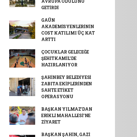
AVRUPA ÖDÜLÜNÜ
GETİRDİ
GAÜN
AKADEMİSYENLERİNİN
COST KATILIMI ÜÇ KAT
ARTTI
ÇOCUKLAR GELECEĞE
ŞEHİTKAMİL’DE
HAZIRLANIYOR
ŞAHİNBEY BELEDİYESİ
ZABITA EKİPLERİNDEN
SAHTE ETİKET
OPERASYONU
BAŞKAN YILMAZ’DAN
ERİKLİ MAHALLESİ’NE
ZİYARET
BAŞKAN ŞAHİN, GAZİ