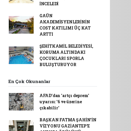
İNCELEDİ
GAÜN
AKADEMİSYENLERİNİN
COST KATILIMI ÜÇ KAT
ARTTI
ŞEHİTKAMİL BELEDİYESİ,
KORUMA ALTINDAKİ
ÇOCUKLARI SPORLA
BULUŞTURUYOR
En Çok Okunanlar
AFAD’dan 'artçı deprem'
uyarısı: '6 ve üzerine
çıkabilir'
BAŞKAN FATMA ŞAHİN’İN
VİZYONU GAZİANTEP’E