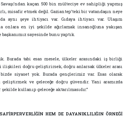
Savaşı’ndan kaçan 500 bin mülteciye ev sahipliği yapmış
ırlı, misafir etmek değil. Gaziantep’teki bir vatandaşın neye
da aynı şeye ihtiyacı var. Gıdaya ihtiyacı var. Ulaşım
yla onlara en iyi şekilde ağırlamak insanoğluna yakışan
ye başkanımız sayesinde bunu yaptık.
ik. Burada tabi esas mesele, ülkeler arasındaki iş birliği
 ilişkileri doğru geliştirirsek, doğru anlarsak ülkeler arası
 bizde siyaset yok. Burada gençlerimiz var. Esas olarak
 geliştirmek ve geleceğe doğru güvendir. Yani aramızda
şekilde kullanıp geleceğe aktarılmasıdır.”
AFİRPERVERLİĞİN HEM DE DAYANIKLILIĞIN ÖRNEĞİ