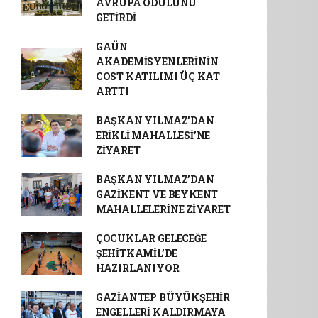
AVRUPA ÖDÜLÜNÜ
GETİRDİ
GAÜN
AKADEMİSYENLERİNİN
COST KATILIMI ÜÇ KAT
ARTTI
BAŞKAN YILMAZ’DAN
ERİKLİ MAHALLESİ’NE
ZİYARET
BAŞKAN YILMAZ’DAN
GAZİKENT VE BEYKENT
MAHALLELERİNE ZİYARET
ÇOCUKLAR GELECEĞE
ŞEHİTKAMİL’DE
HAZIRLANIYOR
GAZİANTEP BÜYÜKŞEHİR
ENGELLERİ KALDIRMAYA