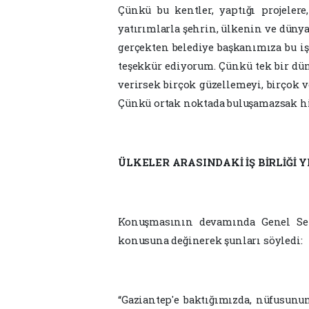
Çünkü bu kentler, yaptığı projelere
yatırımlarla şehrin, ülkenin ve düny
gerçekten belediye başkanımıza bu işe
teşekkür ediyorum. Çünkü tek bir düny
verirsek birçok güzellemeyi, birçok v
Çünkü ortak noktada buluşamazsak hi
ÜLKELER ARASINDAKİ İŞ BİRLİĞİ 
Konuşmasının devamında Genel Sek
konusuna değinerek şunları söyledi:
“Gaziantep'e baktığımızda, nüfusunun