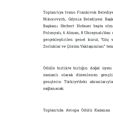
Toplantıya Ivano Frankivsk Belediy
Nikorovych, Gdynia Belediyesi Baş
Başkanı Herbert Hofauer başta olma
Polonyalı, 6 Alman, 8 Ukraynalı’dan 
gerçekleştirilen genel kurul, “Gö
Zorluklar ve Çözüm Yaklaşımları” tem
Ödülle birlikte birliğin doğal üyes
zamanlı olarak düzenlenen gençl
gençlerin Türkiye’deki akranlarıy
sağlanacak.
Toplantıda Avrupa Ödülü Kazanan K