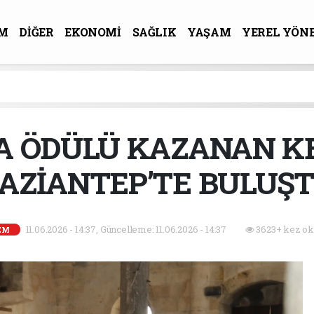
M
DİĞER
EKONOMİ
SAĞLIK
YAŞAM
YEREL YÖN
R-SANAT
A ÖDÜLÜ KAZANAN K
AZİANTEP’TE BULUŞ
11.06.2026 - 14:37, Güncelleme: 11.06.2026 - 14:37
3623+ kez ok
EM