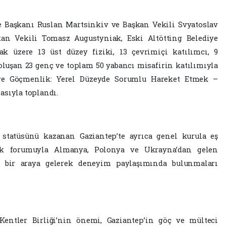
e Başkanı Ruslan Martsinkiv ve Başkan Vekili Svyatoslav
kan Vekili Tomasz Augustyniak, Eski Altötting Belediye
k üzere 13 üst düzey fiziki, 13 çevrimiçi katılımcı, 9
oluşan 23 genç ve toplam 50 yabancı misafirin katılımıyla
ç ve Göçmenlik: Yerel Düzeyde Sorumlu Hareket Etmek –
asıyla toplandı.
i statüsünü kazanan Gaziantep’te ayrıca genel kurula eş
ik forumuyla Almanya, Polonya ve Ukrayna’dan gelen
la bir araya gelerek deneyim paylaşımında bulunmaları
entler Birliği’nin önemi, Gaziantep’in göç ve mülteci