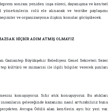
 deprem sonrası yeniden inşa süreci, dayanışma ve kentsel
rel yönetimlerin rolü ele alınacak ve tecrübe paylaşımı
i seçimler ve organizasyona ilişkin konular görüşülecek.
AZSAK HİÇBİR ADIM ATMIŞ OLMAYIZ
n Gaziantep Büyükşehir Belediyesi Genel Sekreteri Sezer
p kültürü ve mimarisi ile ilgili bilgiler vererek şunları
mesini konuşuyoruz. Sıfır atık konuşuyoruz. Bu atıkları
 insanların geleceğinde kazanımı nasıl arttırabiliriz bunu
erçekten Avrupa Ödülü alan kentlerin ayrı bir yeri var.