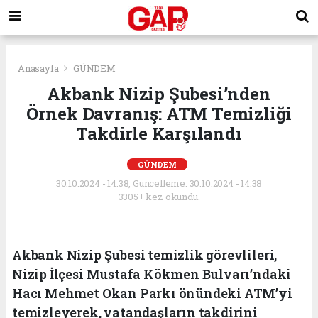
Anasayfa
GÜNDEM
Akbank Nizip Şubesi’nden
Örnek Davranış: ATM Temizliği
Takdirle Karşılandı
GÜNDEM
30.10.2024 - 14:38, Güncelleme: 30.10.2024 - 14:38
3305+ kez okundu.
Akbank Nizip Şubesi temizlik görevlileri,
Nizip İlçesi Mustafa Kökmen Bulvarı’ndaki
Hacı Mehmet Okan Parkı önündeki ATM’yi
temizleyerek, vatandaşların takdirini