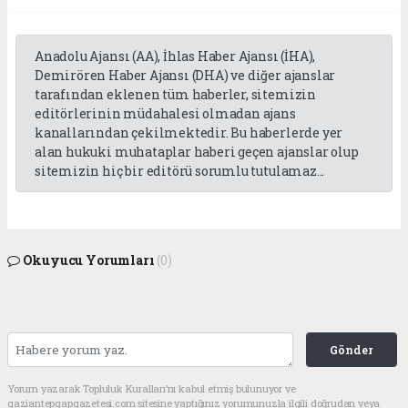
Anadolu Ajansı (AA), İhlas Haber Ajansı (İHA),
Demirören Haber Ajansı (DHA) ve diğer ajanslar
tarafından eklenen tüm haberler, sitemizin
editörlerinin müdahalesi olmadan ajans
kanallarından çekilmektedir. Bu haberlerde yer
alan hukuki muhataplar haberi geçen ajanslar olup
sitemizin hiç bir editörü sorumlu tutulamaz...
Okuyucu Yorumları
(0)
Gönder
Yorum yazarak Topluluk Kuralları’nı kabul etmiş bulunuyor ve
gaziantepgapgazetesi.com sitesine yaptığınız yorumunuzla ilgili doğrudan veya