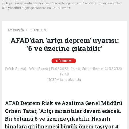
dolaylı tüm sorumluluğu tek başınıza üstleniyorsunuz. Yazılan tüm yorumlardan
site yönetimi hiçbir şekilde sorumlu tutulamaz.
Anasayfa
GÜNDEM
AFAD’dan 'artçı deprem' uyarısı:
'6 ve üzerine çıkabilir'
GÜNDEM
(Web Sitesi) - Web Sitesi | 19.02.2023 - 14:46, Güncelleme: 21.02.2023 -
19:49
11039+ kez okundu.
AFAD Deprem Risk ve Azaltma Genel Müdürü
Orhan Tatar, "Artçı sarsıntılar devam edecek.
Bir bölümü 6 ve üzerine çıkabilir. Hasarlı
binalara girilmemesi büyük önem taşıyor. 4