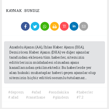
KAYNAK : BUNDLE
Anadolu Ajansı (AA), İhlas Haber Ajansı (İHA),
Demirören Haber Ajansı (DHA) ve diğer ajanslar
tarafından eklenen tüm haberler, sitemizin
editörlerinin müdahalesi olmadan ajans
kanallarından çekilmektedir. Bu haberlerde yer
alan hukuki muhataplar haberi geçen ajanslar olup
sitemizin hiç bir editörü sorumlu tutulamaz...
#deprem
#afad
#sondakika
#haberler
#.afad
#rasathane
#gündem
#7.2