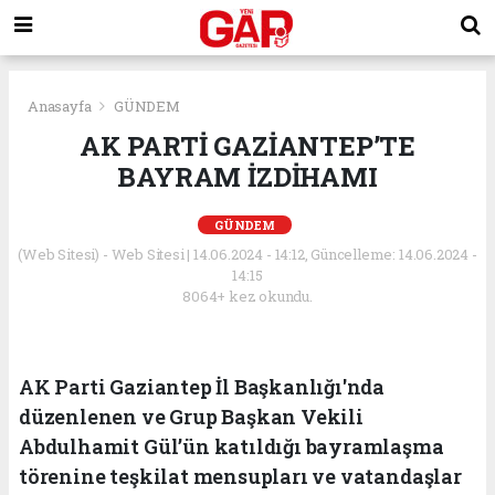
Anasayfa
GÜNDEM
AK PARTİ GAZİANTEP’TE
BAYRAM İZDİHAMI
GÜNDEM
(Web Sitesi) - Web Sitesi | 14.06.2024 - 14:12, Güncelleme: 14.06.2024 -
14:15
8064+ kez okundu.
AK Parti Gaziantep İl Başkanlığı'nda
düzenlenen ve Grup Başkan Vekili
Abdulhamit Gül’ün katıldığı bayramlaşma
törenine teşkilat mensupları ve vatandaşlar