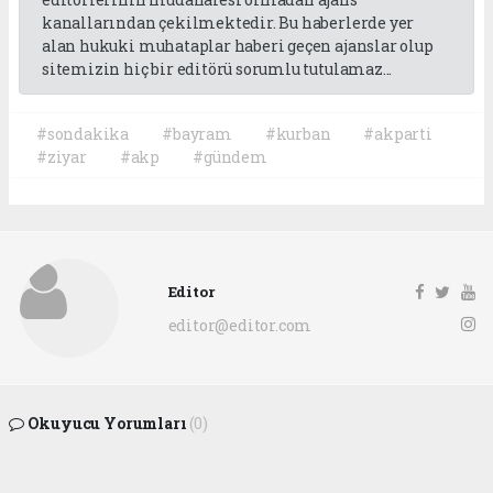
kanallarından çekilmektedir. Bu haberlerde yer
alan hukuki muhataplar haberi geçen ajanslar olup
sitemizin hiç bir editörü sorumlu tutulamaz...
#sondakika
#bayram
#kurban
#akparti
#ziyar
#akp
#gündem
Editor
editor@editor.com
Okuyucu Yorumları
(0)