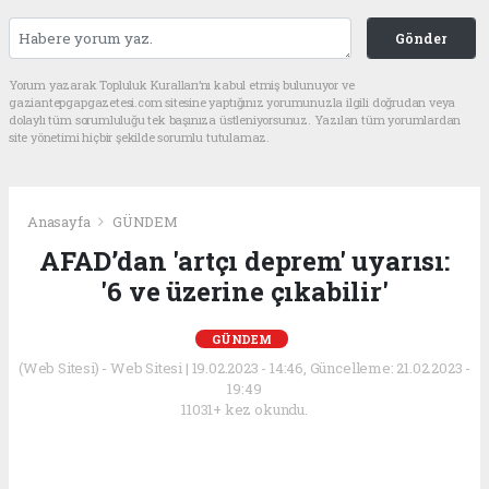
Gönder
Yorum yazarak Topluluk Kuralları’nı kabul etmiş bulunuyor ve
gaziantepgapgazetesi.com sitesine yaptığınız yorumunuzla ilgili doğrudan veya
dolaylı tüm sorumluluğu tek başınıza üstleniyorsunuz. Yazılan tüm yorumlardan
site yönetimi hiçbir şekilde sorumlu tutulamaz.
Anasayfa
GÜNDEM
AFAD’dan 'artçı deprem' uyarısı:
'6 ve üzerine çıkabilir'
GÜNDEM
(Web Sitesi) - Web Sitesi | 19.02.2023 - 14:46, Güncelleme: 21.02.2023 -
19:49
11031+ kez okundu.