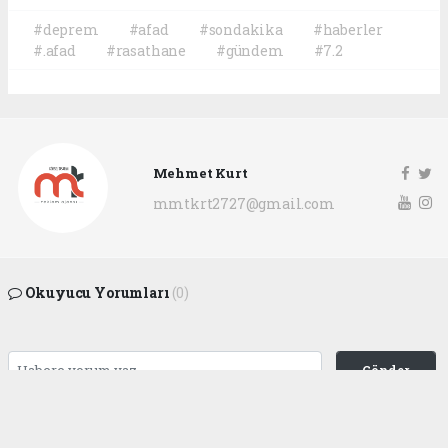
#deprem
#afad
#sondakika
#haberler
#.afad
#rasathane
#gündem
#7.2
Mehmet Kurt
mmtkrt2727@gmail.com
Okuyucu Yorumları
(0)
Gönder
Yorum yazarak Topluluk Kuralları’nı kabul etmiş bulunuyor ve
gaziantepgapgazetesi.com sitesine yaptığınız yorumunuzla ilgili doğrudan veya
dolaylı tüm sorumluluğu tek başınıza üstleniyorsunuz. Yazılan tüm yorumlardan