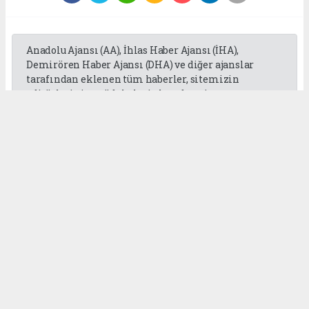
Anadolu Ajansı (AA), İhlas Haber Ajansı (İHA),
Demirören Haber Ajansı (DHA) ve diğer ajanslar
tarafından eklenen tüm haberler, sitemizin
editörlerinin müdahalesi olmadan ajans
kanallarından çekilmektedir. Bu haberlerde yer
alan hukuki muhataplar haberi geçen ajanslar olup
sitemizin hiç bir editörü sorumlu tutulamaz...
Okuyucu Yorumları
(0)
Gönder
Yorum yazarak Topluluk Kuralları’nı kabul etmiş bulunuyor ve
gaziantepgapgazetesi.com sitesine yaptığınız yorumunuzla ilgili doğrudan veya