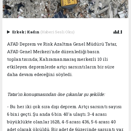
Erkek
|
Kadın
(Haberi Sesli Oku)
AFAD Deprem ve Risk Azaltma Genel Müdürü Tatar,
AFAD Genel Merkezi'nde düzenlediği basın
toplantısında; Kahramanmaraş merkezli 10 ili
etkileyen depremlerde artçı sarsıntıların bir süre
daha devam edeceğini söyledi.
Tatar'ın konuşmasından öne çıkanlar şu şekilde:
- Bu her iki çok sıra dışı deprem. Artçı sarsıntı sayısı
6 bini geçti. Şu anda 6 bin 40'a ulaştı. 3-4 arası
büyüklükte olanlar 1628, 4-5 arası 436, 5-6 arası 40
adet olarak ölçüldü. Bir adet de 6üzerinde sarsıntı var.