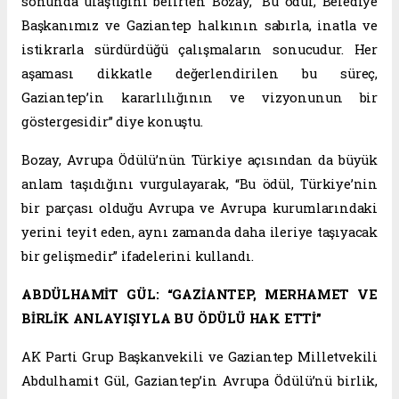
sonunda ulaştığını belirten Bozay, “Bu ödül, Belediye
Başkanımız ve Gaziantep halkının sabırla, inatla ve
istikrarla sürdürdüğü çalışmaların sonucudur. Her
aşaması dikkatle değerlendirilen bu süreç,
Gaziantep’in kararlılığının ve vizyonunun bir
göstergesidir” diye konuştu.
Bozay, Avrupa Ödülü’nün Türkiye açısından da büyük
anlam taşıdığını vurgulayarak, “Bu ödül, Türkiye’nin
bir parçası olduğu Avrupa ve Avrupa kurumlarındaki
yerini teyit eden, aynı zamanda daha ileriye taşıyacak
bir gelişmedir” ifadelerini kullandı.
ABDÜLHAMİT GÜL: “GAZİANTEP, MERHAMET VE
BİRLİK ANLAYIŞIYLA BU ÖDÜLÜ HAK ETTİ”
AK Parti Grup Başkanvekili ve Gaziantep Milletvekili
Abdulhamit Gül, Gaziantep’in Avrupa Ödülü’nü birlik,