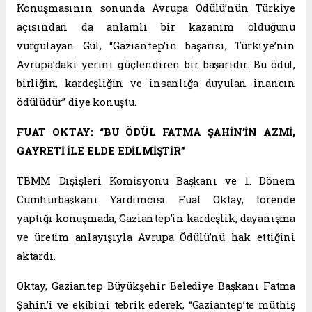
Konuşmasının sonunda Avrupa Ödülü’nün Türkiye
açısından da anlamlı bir kazanım olduğunu
vurgulayan Gül, “Gaziantep’in başarısı, Türkiye’nin
Avrupa’daki yerini güçlendiren bir başarıdır. Bu ödül,
birliğin, kardeşliğin ve insanlığa duyulan inancın
ödülüdür” diye konuştu.
FUAT OKTAY: “BU ÖDÜL FATMA ŞAHİN’İN AZMİ,
GAYRETİ İLE ELDE EDİLMİŞTİR”
TBMM Dışişleri Komisyonu Başkanı ve 1. Dönem
Cumhurbaşkanı Yardımcısı Fuat Oktay, törende
yaptığı konuşmada, Gaziantep’in kardeşlik, dayanışma
ve üretim anlayışıyla Avrupa Ödülü’nü hak ettiğini
aktardı.
Oktay, Gaziantep Büyükşehir Belediye Başkanı Fatma
Şahin’i ve ekibini tebrik ederek, “Gaziantep’te müthiş