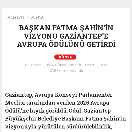
Anasayfa
DÜNYA
BAŞKAN FATMA ŞAHİN’İN
VİZYONU GAZİANTEP’E
AVRUPA ÖDÜLÜNÜ GETİRDİ
DÜNYA
11.10.2025 - 18:04, Güncelleme: 11.10.2025 - 18:06
12982+ kez okundu.
Gaziantep, Avrupa Konseyi Parlamenter
Meclisi tarafından verilen 2025 Avrupa
Ödülü’ne layık görüldü. Ödül, Gaziantep
Büyükşehir Belediye Başkanı Fatma Şahin’in
vizyonuyla yürütülen sürdürülebilirlik,