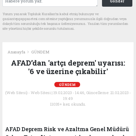
Gönder
Yorum yazarak Topluluk Kuralları’nı kabul etmiş bulunuyor ve
gaziantepgapgazetesi.com sitesine yaptığınız yorumunuzla ilgili doğrudan veya
dolaylı tüm sorumluluğu tek başınıza üstleniyorsunuz. Yazılan tüm yorumlardan
site yönetimi hiçbir şekilde sorumlu tutulamaz.
Anasayfa
GÜNDEM
AFAD’dan 'artçı deprem' uyarısı:
'6 ve üzerine çıkabilir'
GÜNDEM
(Web Sitesi) - Web Sitesi | 19.02.2023 - 14:46, Güncelleme: 21.02.2023 -
19:49
11035+ kez okundu.
AFAD Deprem Risk ve Azaltma Genel Müdürü