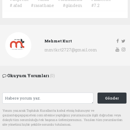
#.afad
#rasathane
#gündem
#7.2
Mehmet Kurt
mmtkrt2727@gmail.com
Okuyucu Yorumları
(0)
Gönder
Yorum yazarak Topluluk Kuralları’nı kabul etmiş bulunuyor ve
gaziantepgapgazetesi.com sitesine yaptığınız yorumunuzla ilgili doğrudan veya
dolaylı tüm sorumluluğu tek başınıza üstleniyorsunuz. Yazılan tüm yorumlardan
site yönetimi hiçbir şekilde sorumlu tutulamaz.