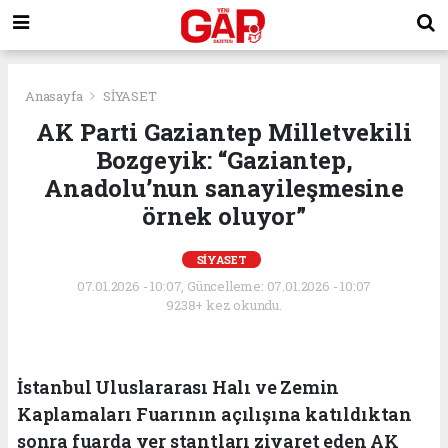
Anasayfa
SİYASET
AK Parti Gaziantep Milletvekili
Bozgeyik: “Gaziantep,
Anadolu’nun sanayileşmesine
örnek oluyor”
SİYASET
07.01.2026 - 10:07, Güncelleme: 07.01.2026 - 10:07
9238+ kez okundu.
İstanbul Uluslararası Halı ve Zemin
Kaplamaları Fuarının açılışına katıldıktan
sonra fuarda yer stantları ziyaret eden AK