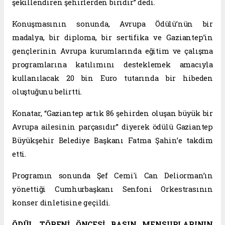
şekillendiren şehirlerden biridir” dedi.
Konuşmasının sonunda, Avrupa Ödülü’nün bir
madalya, bir diploma, bir sertifika ve Gaziantep’in
gençlerinin Avrupa kurumlarında eğitim ve çalışma
programlarına katılımını desteklemek amacıyla
kullanılacak 20 bin Euro tutarında bir hibeden
oluştuğunu belirtti.
Konatar, “Gaziantep artık 86 şehirden oluşan büyük bir
Avrupa ailesinin parçasıdır” diyerek ödülü Gaziantep
Büyükşehir Belediye Başkanı Fatma Şahin’e takdim
etti.
Programın sonunda Şef Cemi'i Can Deliorman’ın
yönettiği Cumhurbaşkanı Senfoni Orkestrasının
konser dinletisine geçildi.
ÖDÜL TÖRENİ ÖNCESİ BASIN MENSUPLARININ