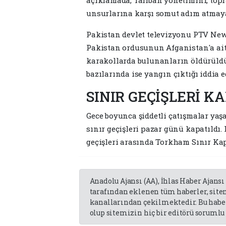
açıklamada, Taliban yönetimini, topra
unsurlarına karşı somut adım atmaya
Pakistan devlet televizyonu PTV New
Pakistan ordusunun Afganistan'a ait 1
karakollarda bulunanların öldürüldüğ
bazılarında ise yangın çıktığı iddia e
SINIR GEÇİŞLERİ KA
Gece boyunca şiddetli çatışmalar ya
sınır geçişleri pazar günü kapatıldı.
geçişleri arasında Torkham Sınır Kap
Anadolu Ajansı (AA), İhlas Haber Ajansı
tarafından eklenen tüm haberler, sit
kanallarından çekilmektedir. Bu haber
olup sitemizin hiç bir editörü sorumlu 