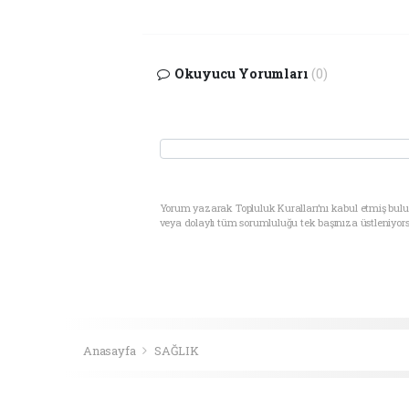
Okuyucu Yorumları
(0)
Yorum yazarak Topluluk Kuralları’nı kabul etmiş bul
veya dolaylı tüm sorumluluğu tek başınıza üstleniyor
Anasayfa
SAĞLIK