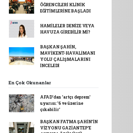
ÖĞRENCİLERİ KLİNİK
EĞİTİMLERİNE BAŞLADI
HAMİLELER DENİZE VEYA
HAVUZA GİREBİLİR Mİ?
BAŞKAN ŞAHİN,
MAVİKENT-HAVALİMANI
YOLU ÇALIŞMALARINI
İNCELEDİ
En Çok Okunanlar
AFAD’dan 'artçı deprem'
uyarısı: '6 ve üzerine
çıkabilir'
BAŞKAN FATMA ŞAHİN’İN
VİZYONU GAZİANTEP’E