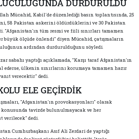
ULUCULUĞUNDA DURDURULDU
lah Mücahid, Kabil'de düzenlediği basın toplantısında, 25
ni, 58 Pakistan askerini öldürdüklerini ve 30 Pakistan
ti. "Afganistan'ın tüm resmi ve fiili sınırları tamamen
tler büyük ölçüde önlendi" diyen Mücahid, çatışmaların
uculuğunun ardından durdurulduğunu söyledi.
zar sabahı yaptığı açıklamada, "Karşı taraf Afganistan'ın
al ederse, ülkenin sınırlarını korumaya tamamen hazır
anıt verecektir" dedi.
KOLU ELE GEÇİRDİK
ışmaları, "Afganistan'ın provokasyonları" olarak
sı konusunda tavizde bulunulmayacak ve her
t verilecek" dedi.
stan Cumhurbaşkanı Asıf Ali Zerdari de yaptığı