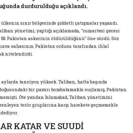
luğunda durdurulduğu açıklandı.
 ülkenin sınır bölgesinde şiddetli çatışmalar yaşandı.
aliban yönetimi, yaptığı açıklamada, "cumartesi gecesi
58 Pakistan askerinin öldürüldüğünü" öne sürdü. Söz
 hava sahasının Pakistan ordusu tarafından ihlal
ak nitelendirdi.
aylarda tansiyon yüksek. Taliban, hafta başında
n doğusundaki bir pazarı bombalamakla suçlamış, Pakistan
memişti. Öte yandan İslamabad, Taliban yönetimini
üzenleyen terör gruplarına karşı harekete geçmemekle
dediyor.
LAR KATAR VE SUUDİ