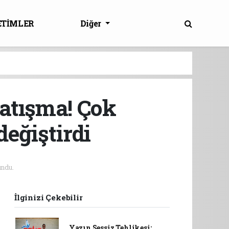
ETİMLER
Diğer
çatışma! Çok
değiştirdi
ndu.
İlginizi Çekebilir
Yazın Sessiz Tehlikesi: