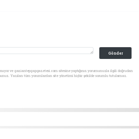
Gönder
unuyor ve gaziantepgapgazetesi.com sitesine yaptığınız yorumunuzla ilgili doğrudan
sunuz. Yazılan tüm yorumlardan site yönetimi hiçbir şekilde sorumlu tutulamaz.