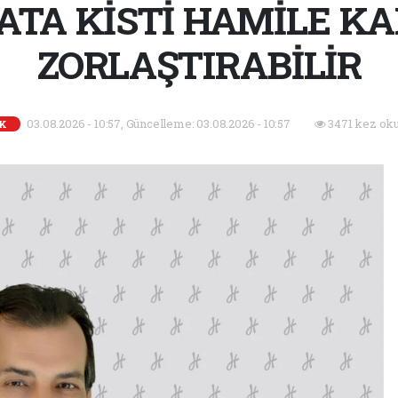
ATA KİSTİ HAMİLE K
ZORLAŞTIRABİLİR
03.08.2026 - 10:57, Güncelleme: 03.08.2026 - 10:57
3471 kez ok
IK