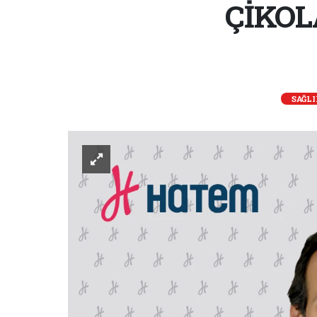
ÇİKOL
SAĞL