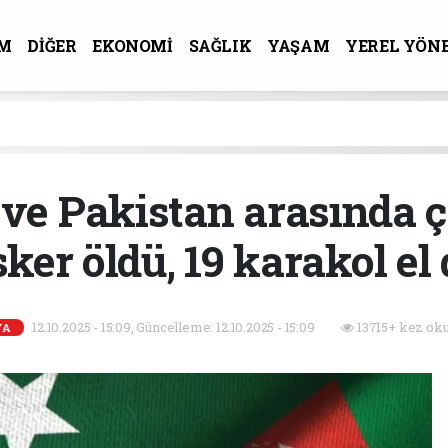
M
DİĞER
EKONOMİ
SAĞLIK
YAŞAM
YEREL YÖN
R-SANAT
ve Pakistan arasında 
ker öldü, 19 karakol el 
12.10.2025 - 15:09, Güncelleme: 12.10.2025 - 15:09
13715+ kez oku
YA