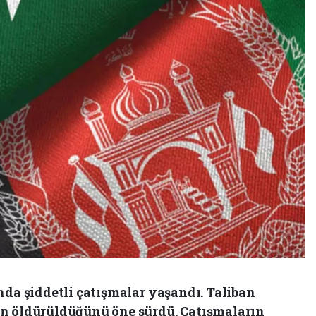
nda şiddetli çatışmalar yaşandı. Taliban
in öldürüldüğünü öne sürdü. Çatışmaların