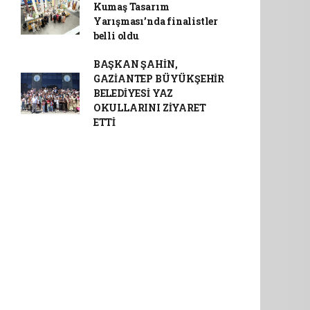
Kumaş Tasarım
Yarışması’nda finalistler
belli oldu
BAŞKAN ŞAHİN,
GAZİANTEP BÜYÜKŞEHİR
BELEDİYESİ YAZ
OKULLARINI ZİYARET
ETTİ