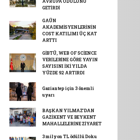
AVRUPA ÖDÜLÜNÜ
GETİRDİ
GAÜN
AKADEMİSYENLERİNİN
COST KATILIMI ÜÇ KAT
ARTTI
GİBTÜ, WEB OF SCİENCE
VERİLERİNE GÖRE YAYIN
SAYISINI İKİ YILDA
YÜZDE 92 ARTIRDI
Gaziantep için 3 önemli
uyarı
BAŞKAN YILMAZ’DAN
GAZİKENT VE BEYKENT
MAHALLELERİNE ZİYARET
3 milyon TL ödüllü Doku