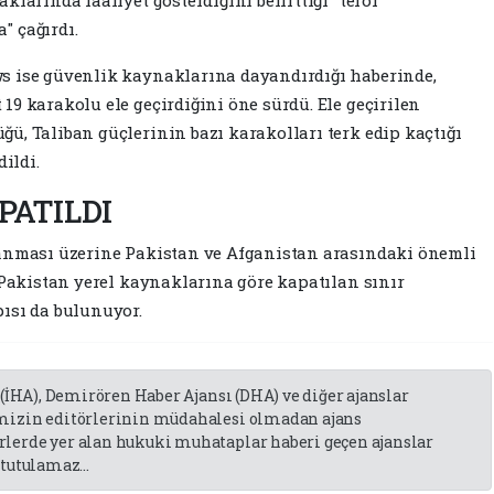
klarında faaliyet gösterdiğini belirttiği "terör
" çağırdı.
s ise güvenlik kaynaklarına dayandırdığı haberinde,
9 karakolu ele geçirdiğini öne sürdü. Ele geçirilen
ü, Taliban güçlerinin bazı karakolları terk edip kaçtığı
dildi.
PATILDI
şanması üzerine Pakistan ve Afganistan arasındaki önemli
 Pakistan yerel kaynaklarına göre kapatılan sınır
ısı da bulunuyor.
 (İHA), Demirören Haber Ajansı (DHA) ve diğer ajanslar
emizin editörlerinin müdahalesi olmadan ajans
lerde yer alan hukuki muhataplar haberi geçen ajanslar
tutulamaz...