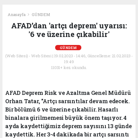
Anasayfa
GÜNDEM
AFAD’dan 'artçı deprem' uyarısı:
'6 ve üzerine çıkabilir'
GÜNDEM
(Web Sitesi) - Web Sitesi | 19.02.2023 - 14:46, Güncelleme: 21.02.2023 -
19:49
11031+ kez okundu.
AFAD Deprem Risk ve Azaltma Genel Müdürü
Orhan Tatar, "Artçı sarsıntılar devam edecek.
Bir bölümü 6 ve üzerine çıkabilir. Hasarlı
binalara girilmemesi büyük önem taşıyor. 4
ayda kaydettiğimiz deprem sayısını 13 günde
kaydettik. Her 3-4 dakikada bir artçı sarsıntı