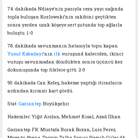
74. dakikada Ndiaye’nin pasıyla ceza yayı sağında
topla buluşan Kozlowski’nin rakibini geçtikten
sonra yerden uzak köşeye sert şutunda top ağlarla
buluştu. 1-0
78. dakikada savunmanın hatasıyla topu kapan
Yusuf Kabadayı
’nın
ilk
vuruşund kaleciden, ikinci
vuruşu savunmadan döndükten sonra üçüncü kez
dokunuşunda top filelere gitti. 2-0
90. dakikada Can Keleş, hakeme yaptığı itirazların
ardından kırmızı kart gördü.
Stat:
Gaziantep
Büyükşehir
Hakemler: Yiğit Arslan, Mehmet Kısal, Azad İlhan
Gaziantep FK: Mustafa Burak Bozan, Luis Perez,
Myenty Abena, Tayyip Talha Sanuç (Semih Güler dk.