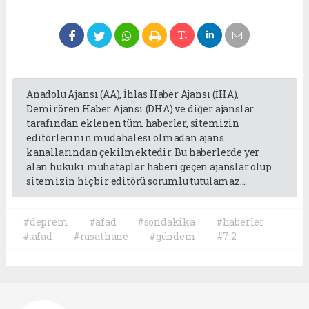
Anadolu Ajansı (AA), İhlas Haber Ajansı (İHA),
Demirören Haber Ajansı (DHA) ve diğer ajanslar
tarafından eklenen tüm haberler, sitemizin
editörlerinin müdahalesi olmadan ajans
kanallarından çekilmektedir. Bu haberlerde yer
alan hukuki muhataplar haberi geçen ajanslar olup
sitemizin hiç bir editörü sorumlu tutulamaz...
#deprem
#afad
#sondakika
#haberler
#.afad
#rasathane
#gündem
#7.2