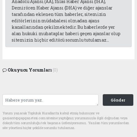
Anadolu Ajansı (AA), İhlas Haber Ajansı (İHA),
Demirören Haber Ajansı (DHA) ve diğer ajanslar
tarafından eklenen tüm haberler, sitemizin
editörlerinin müdahalesi olmadan ajans
kanallarından çekilmektedir. Bu haberlerde yer
alan hukuki muhataplar haberi geçen ajanslar olup
sitemizin hiç bir editörü sorumlu tutulamaz...
Okuyucu Yorumları
(0)
Gönder
Yorum yazarak Topluluk Kuralları’nı kabul etmiş bulunuyor ve
gaziantepgapgazetesi.com sitesine yaptığınız yorumunuzla ilgili doğrudan veya
dolaylı tüm sorumluluğu tek başınıza üstleniyorsunuz. Yazılan tüm yorumlardan
site yönetimi hiçbir şekilde sorumlu tutulamaz.