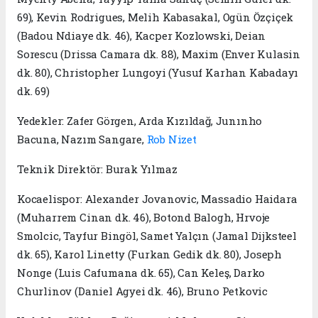
69), Kevin Rodrigues, Melih Kabasakal, Ogün Özçiçek
(Badou Ndiaye dk. 46), Kacper Kozlowski, Deian
Sorescu (Drissa Camara dk. 88), Maxim (Enver Kulasin
dk. 80), Christopher Lungoyi (Yusuf Karhan Kabadayı
dk. 69)
Yedekler: Zafer Görgen, Arda Kızıldağ, Junınho
Bacuna, Nazım Sangare,
Rob Nizet
Teknik Direktör: Burak Yılmaz
Kocaelispor: Alexander Jovanovic, Massadio Haidara
(Muharrem Cinan dk. 46), Botond Balogh, Hrvoje
Smolcic, Tayfur Bingöl, Samet Yalçın (Jamal Dijksteel
dk. 65), Karol Linetty (Furkan Gedik dk. 80), Joseph
Nonge (Luis Cafumana dk. 65), Can Keleş, Darko
Churlinov (Daniel Agyei dk. 46), Bruno Petkovic