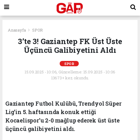
Anasayfa
SPOR
3’te 3! Gaziantep FK Üst Üste
Üçüncü Galibiyetini Aldı
SPOR
15.09.2025 - 10:06, Güncelleme: 15.09.2025 - 10:06
13673+ kez okundu.
Gaziantep Futbol Kulübü, Trendyol Süper
Lig’in 5. haftasında konuk ettiği
Kocaelispor’u 2-0 mağlup ederek üst üste
üçüncü galibiyetini aldı.